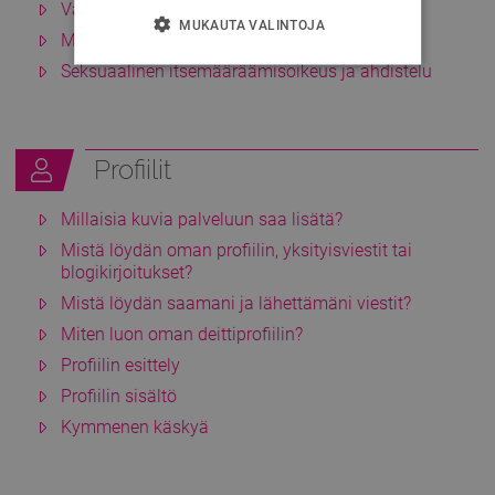
Väärinkäytökset
MUKAUTA VALINTOJA
Mitä voin tehdä jos käyttäjä häiriköi minua?
Seksuaalinen itsemääräämisoikeus ja ahdistelu
Profiilit
Millaisia kuvia palveluun saa lisätä?
Mistä löydän oman profiilin, yksityisviestit tai
blogikirjoitukset?
Mistä löydän saamani ja lähettämäni viestit?
Miten luon oman deittiprofiilin?
Profiilin esittely
Profiilin sisältö
Kymmenen käskyä