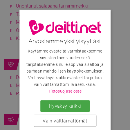
Unohtunut salasana tai nimimerkki
Tunnuksen poistaminen
Miten kirjaudun ulos palvelusta?
Onko Deitti.netillä omia feikkitunnuksia?
Käyttäjätilin varmennus
Arvostamme yksityisyyttäsi.
Käytämme evästeitä varmistaaksemme
sivuston toimivuuden sekä
Jäsenyydet
tarjotaksemme sinulle sopivaa sisältöä ja
parhaan mahdollisen käyttökokemuksen.
Deluxe-jäsenyys
Voit hyväksyä kaikki evästeet tai jatkaa
vain välttämättömillä asetuksilla.
Maksaako Deitti.netin käyttäminen jotakin?
Tietosuojaseloste
Palautukset ja hyvityskäytäntö
Hyväksy kaikki
Häiriköinti
Vain välttämättömät