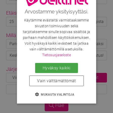
Arvostamme yksityisyyttäsi.
Etäisyys
(valinnainen)
Käytämme evästeitä varmistaaksemme
km kaupungista
sivuston toimivuuden sekä
tarjotaksemme sinulle sopivaa sisältöä ja
Millä mielellä?
(valinnainen)
parhaan mahdollisen käyttökokemuksen.
Voit hyväksyä kaikki evästeet tai jatkaa
Parisuhteeseen
Ystäväksi
Matkaseuraksi
vain välttämättömillä asetuksilla.
Tietosuojaseloste
Keskusteluun
Seikkailuun
Etsintäkuulutus!
Hyväksy kaikki
Järjestys
(valinnainen)
Viimeksi kirjautuneet
Uusimmat profiilit
Vain välttämättömät
Viimeksi muokatut
MUKAUTA VALINTOJA
Hae