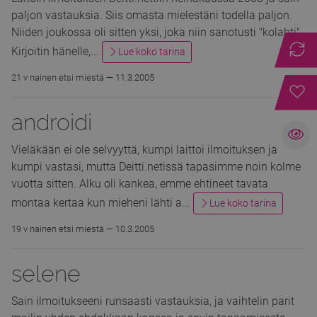
paljon vastauksia. Siis omasta mielestäni todella paljon.
Niiden joukossa oli sitten yksi, joka niin sanotusti "kolahti".
Kirjoitin hänelle,...
Lue koko tarina
21 v nainen etsi miestä —
11.3.2005
androidi
Vieläkään ei ole selvyyttä, kumpi laittoi ilmoituksen ja
kumpi vastasi, mutta Deitti.netissä tapasimme noin kolme
vuotta sitten. Alku oli kankea, emme ehtineet tavata
montaa kertaa kun mieheni lähti a...
Lue koko tarina
19 v nainen etsi miestä —
10.3.2005
selene
Sain ilmoitukseeni runsaasti vastauksia, ja vaihtelin parit