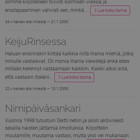
olimme kirjoitelleen tiiviisti kolmisen viikkoa ja
ensitapaaminen vahvisti sen, minkä ...
Lue koko tarina
34 v nainen etsi miestä —
21.1.2005
KeijuRinsessa
Haluan ensinnäkin kiittää kaikkia niitä ihania miehiä, jotka
minulle vastasivat. Oli monia ihania viewstejä enkä edes
millään kerennyt vastaamaan kaikkiin. Kaikki alkoi siitä,
että vastasin itseäni...
Lue koko tarina
22 v nainen etsi miestä —
13.1.2005
Nimipäiväsankari
Vuonna 1998 tutustuin Deitti.netiin ja aloin aktiivisesti
selailla naisten jättämiä ilmoituksia. Kirjoittelin
muutamille, muutama vastasi, mutta yksi vei mukanaan.