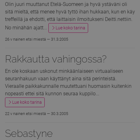
Olin juuri muuttanut Etelä-Suomeen ja hyvä ystäväni oli
sitä mieltä, että menee hyvä tyttö ihan hukkaan, kun en käy
treffeillä ja ehdotti, että laittaisin ilmoitukseni Deitti.nettiin.
No minähän ajatt...
Lue koko tarina
26 v nainen etsi miestä —
31.3.2005
Rakkautta
vahingossa?
En ole koskaan uskonut minkäänlaiseen virtuaaliseen
seuranhakuun vaan käyttänyt aina sitä perinteistä.
Vieraalle paikkakunnalle muutettuani huomasin kuitenkin
nopeasti ettei sitä kunnon seuraa kuppilo...
Lue koko tarina
22 v nainen etsi miestä —
30.3.2005
Sebastyne