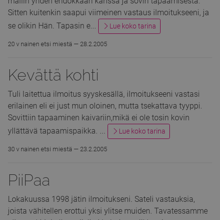
mailin yhden ehdokkaan kanssa ja sovin tapaamisesta.
Sitten kuitenkin saapui viimeinen vastaus ilmoitukseeni, ja
se olikin Hän. Tapasin e...
Lue koko tarina
20 v nainen etsi miestä —
28.2.2005
Kevättä
kohti
Tuli laitettua ilmoitus syyskesällä, ilmoitukseeni vastasi
erilainen eli ei just mun oloinen, mutta tsekattava tyyppi.
Sovittiin tapaaminen kaivariin,mikä ei ole tosin kovin
yllättävä tapaamispaikka. ...
Lue koko tarina
30 v nainen etsi miestä —
23.2.2005
PiiPaa
Lokakuussa 1998 jätin ilmoitukseni. Sateli vastauksia,
joista vähitellen erottui yksi ylitse muiden. Tavatessamme