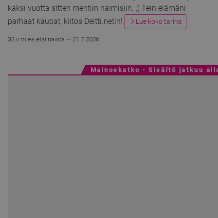
kaksi vuotta sitten mentiin naimisiin. :) Tein elämäni
parhaat kaupat, kiitos Deitti.netin!
Lue koko tarina
32 v mies etsi naista —
21.7.2006
Mainoskatko - Sisältö jatkuu all