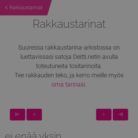
Rakkaustarinat
Rakkaustarinat
Suuressa rakkaustarina-arkistossa on
luettavissasi satoja Deitti.netin avulla
toteutuneita tositarinoita.
Tee rakkauden teko, ja kerro meille myös
oma tarinasi
.
ei enää
yksin