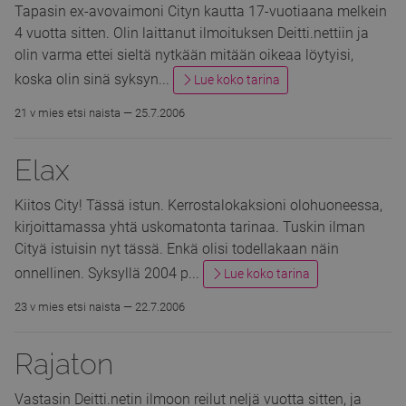
Tapasin ex-avovaimoni Cityn kautta 17-vuotiaana melkein
4 vuotta sitten. Olin laittanut ilmoituksen Deitti.nettiin ja
olin varma ettei sieltä nytkään mitään oikeaa löytyisi,
koska olin sinä syksyn...
Lue koko tarina
21 v mies etsi naista —
25.7.2006
Elax
Kiitos City! Tässä istun. Kerrostalokaksioni olohuoneessa,
kirjoittamassa yhtä uskomatonta tarinaa. Tuskin ilman
Cityä istuisin nyt tässä. Enkä olisi todellakaan näin
onnellinen. Syksyllä 2004 p...
Lue koko tarina
23 v mies etsi naista —
22.7.2006
Rajaton
Vastasin Deitti.netin ilmoon reilut neljä vuotta sitten, ja