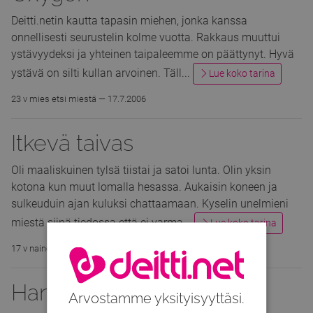
Deitti.netin kautta tapasin miehen, jonka kanssa
onnellisesti seurustelin kolme vuotta. Rakkaus muuttui
ystävyydeksi ja yhteinen taipaleemme on päättynyt. Hyvä
ystävä on silti kullan arvoinen. Täll...
Lue koko tarina
23 v mies etsi miestä —
17.7.2006
Itkevä
taivas
Oli maaliskuinen tylsä tiistai ja satoi lunta. Olin yksin
kotona kun muut lomalla hesassa. Aukaisin koneen ja
sulkeuduin ajan kuluksi chattaamaan. Kyselin unelmieni
miestä siinä tiedossa että ei varma...
Lue koko tarina
17 v nainen etsi miestä —
16.7.2006
HannaMari
Arvostamme yksityisyyttäsi.