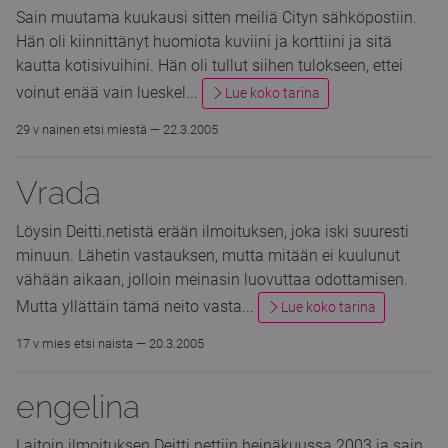
Sain muutama kuukausi sitten meiliä Cityn sähköpostiin.
Hän oli kiinnittänyt huomiota kuviini ja korttiini ja sitä
kautta kotisivuihini. Hän oli tullut siihen tulokseen, ettei
voinut enää vain lueskel...
Lue koko tarina
29 v nainen etsi miestä —
22.3.2005
Vrada
Löysin Deitti.netistä erään ilmoituksen, joka iski suuresti
minuun. Lähetin vastauksen, mutta mitään ei kuulunut
vähään aikaan, jolloin meinasin luovuttaa odottamisen.
Mutta yllättäin tämä neito vasta...
Lue koko tarina
17 v mies etsi naista —
20.3.2005
engelina
Laitoin ilmoituksen Deitti.nettiin heinäkuussa 2003 ja sain