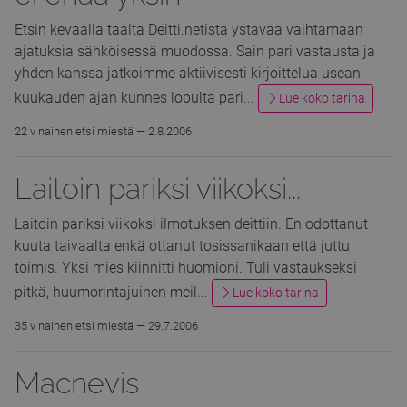
Etsin keväällä täältä Deitti.netistä ystävää vaihtamaan
ajatuksia sähköisessä muodossa. Sain pari vastausta ja
yhden kanssa jatkoimme aktiivisesti kirjoittelua usean
kuukauden ajan kunnes lopulta pari...
Lue koko tarina
22 v nainen etsi miestä —
2.8.2006
Laitoin pariksi
viikoksi...
Laitoin pariksi viikoksi ilmotuksen deittiin. En odottanut
kuuta taivaalta enkä ottanut tosissanikaan että juttu
toimis. Yksi mies kiinnitti huomioni. Tuli vastaukseksi
pitkä, huumorintajuinen meil...
Lue koko tarina
35 v nainen etsi miestä —
29.7.2006
Macnevis