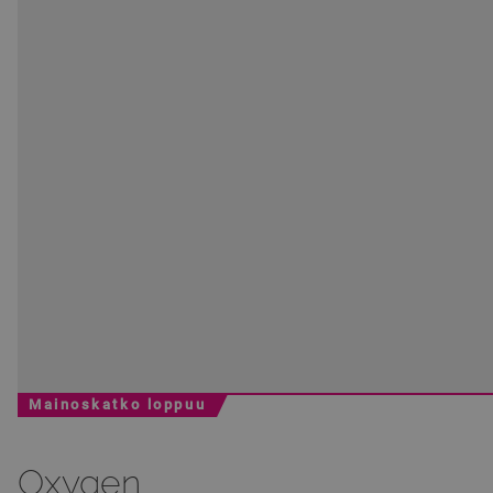
Mainoskatko loppuu
Oxygen