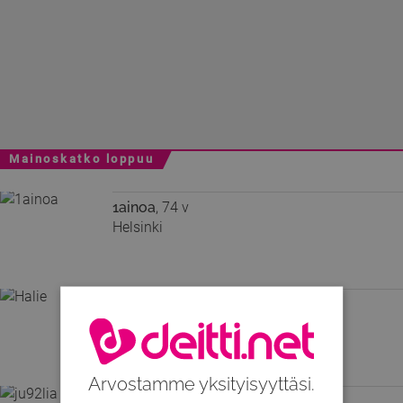
Mainoskatko loppuu
1ainoa
, 74 v
Helsinki
Halie
, 72 v
Helsinki
Arvostamme yksityisyyttäsi.
ju92lia
, 32 v