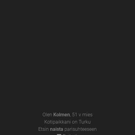
Previous
Next
Olen
Kolmen
,
51 v
mies
Kotipaikkani on Turku
Etsin
naista
parisuhteeseen