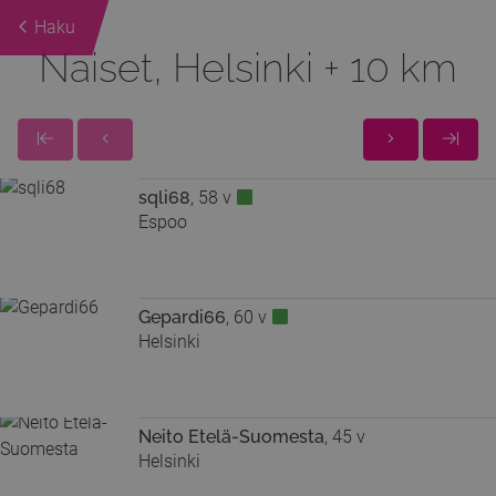
Haku
Naiset, Helsinki + 10 km
sqli68
, 58 v
Espoo
Gepardi66
, 60 v
Helsinki
Neito Etelä-Suomesta
, 45 v
Helsinki