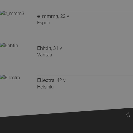
e_mmm3
, 22 v
Espoo
Ehhtin
, 31 v
Vantaa
Ellectra
, 42 v
Helsinki