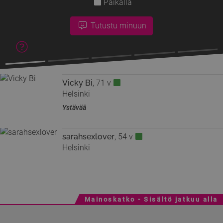
Paikalla
Tutustu minuun
Vicky Bi
, 71 v
Helsinki
Ystävää
sarahsexlover
, 54 v
Helsinki
Mainoskatko - Sisältö jatkuu alla