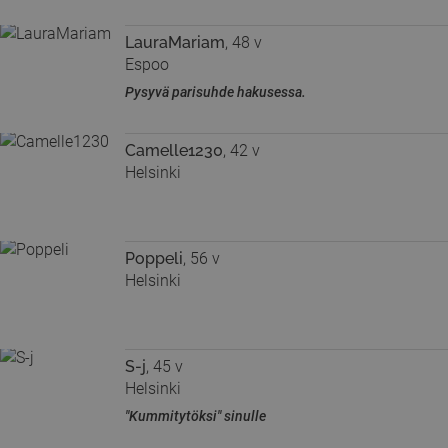
LauraMariam
, 48 v
Espoo
Pysyvä parisuhde hakusessa.
Camelle1230
, 42 v
Helsinki
Poppeli
, 56 v
Helsinki
S-j
, 45 v
Helsinki
"Kummitytöksi" sinulle