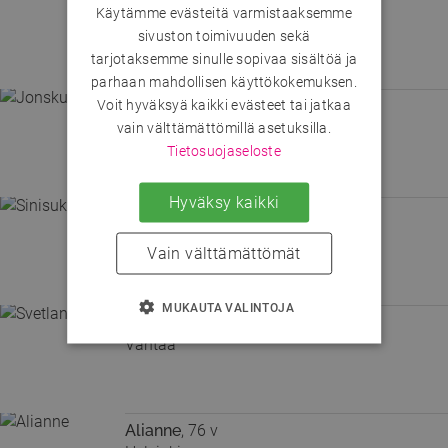
Käytämme evästeitä varmistaaksemme
Helsinki
sivuston toimivuuden sekä
Am who am i😜
tarjotaksemme sinulle sopivaa sisältöä ja
parhaan mahdollisen käyttökokemuksen.
Voit hyväksyä kaikki evästeet tai jatkaa
Jonsku_
, 42 v
Espoo
vain välttämättömillä asetuksilla.
Tietosuojaseloste
Hyväksy kaikki
Sinisukka
, 65 v
Helsinki
Vain välttämättömät
Kiva mies hakusessa
MUKAUTA VALINTOJA
Svetlana_
, 56 v
Vantaa
Alianne
, 76 v