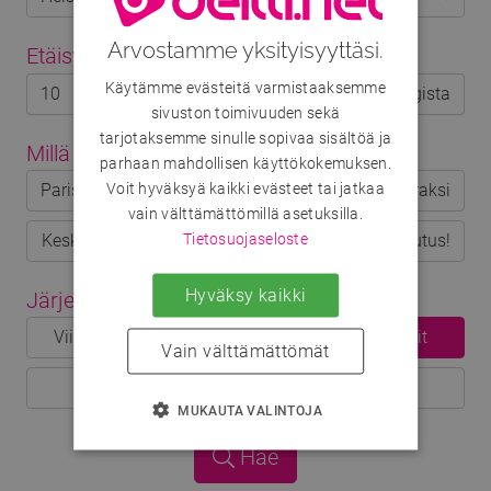
Arvostamme yksityisyyttäsi.
Etäisyys
(valinnainen)
Käytämme evästeitä varmistaaksemme
km kaupungista
sivuston toimivuuden sekä
tarjotaksemme sinulle sopivaa sisältöä ja
Millä mielellä?
(valinnainen)
parhaan mahdollisen käyttökokemuksen.
Voit hyväksyä kaikki evästeet tai jatkaa
Parisuhteeseen
Ystäväksi
Matkaseuraksi
vain välttämättömillä asetuksilla.
Tietosuojaseloste
Keskusteluun
Seikkailuun
Etsintäkuulutus!
Hyväksy kaikki
Järjestys
(valinnainen)
Viimeksi kirjautuneet
Uusimmat profiilit
Vain välttämättömät
Viimeksi muokatut
MUKAUTA VALINTOJA
Hae