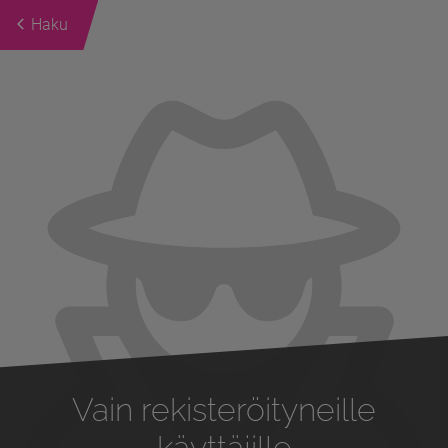
Haku
Previous
Next
Vain rekisteröityneille
käyttäjille