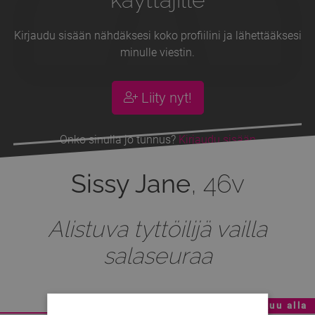
Kirjaudu sisään nähdäksesi koko profiilini ja lähettääksesi
minulle viestin.
Liity nyt!
Onko sinulla jo tunnus?
Kirjaudu sisään
Sissy Jane
, 46v
Alistuva tyttöilijä vailla
salaseuraa
Mainoskatko - Sisältö jatkuu alla