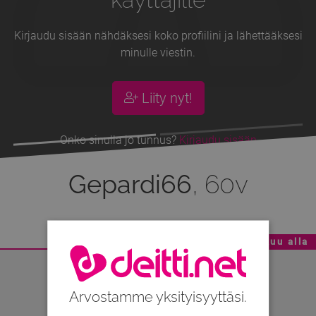
Kirjaudu sisään nähdäksesi koko profiilini ja lähettääksesi
minulle viestin.
Liity nyt!
Onko sinulla jo tunnus?
Kirjaudu sisään
Gepardi66
, 60v
Mainoskatko - Sisältö jatkuu alla
Arvostamme yksityisyyttäsi.