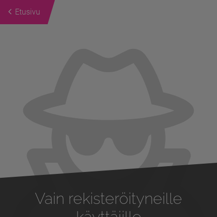
Etusivu
Previous
Next
Vain rekisteröityneille
käyttäjille