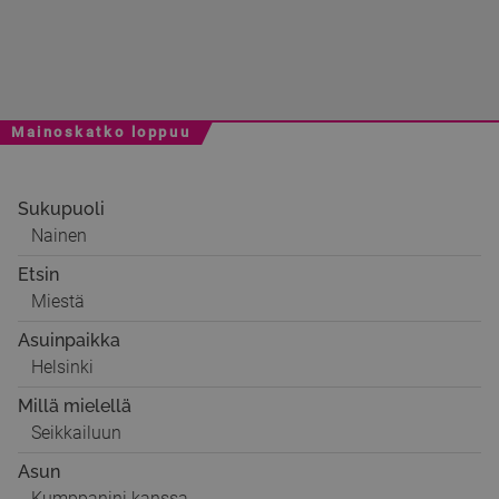
Mainoskatko loppuu
Sukupuoli
Nainen
Etsin
Miestä
Asuinpaikka
Helsinki
Millä mielellä
Seikkailuun
Asun
Kumppanini kanssa