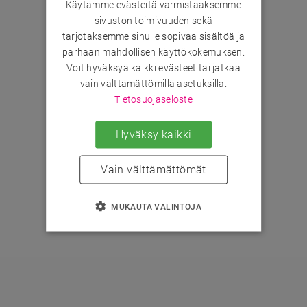
Käytämme evästeitä varmistaaksemme
sivuston toimivuuden sekä
tarjotaksemme sinulle sopivaa sisältöä ja
parhaan mahdollisen käyttökokemuksen.
Voit hyväksyä kaikki evästeet tai jatkaa
vain välttämättömillä asetuksilla.
Tietosuojaseloste
Hyväksy kaikki
Vain välttämättömät
MUKAUTA VALINTOJA