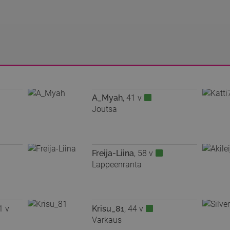
A_Myah
, 41 v
Joutsa
Freija-Liina
, 58 v
Lappeenranta
1 v
Krisu_81
, 44 v
Varkaus