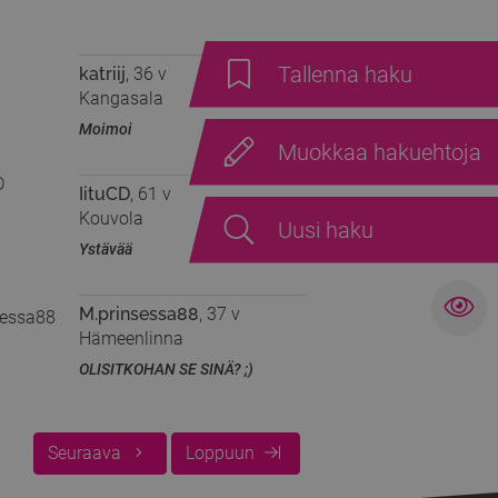
Tallenna haku
katriij
, 36 v
Kangasala
Moimoi
Muokkaa hakuehtoja
IituCD
, 61 v
Kouvola
Uusi haku
Ystävää
M.prinsessa88
, 37 v
Hämeenlinna
OLISITKOHAN SE SINÄ? ;)
Seuraava
Loppuun