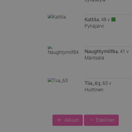
Kattila
, 48 v
Pyhäjärvi
Naughtymilf84
, 41 v
Mäntsälä
Tiia_63
, 63 v
Huittinen
Alkuun
Edellinen