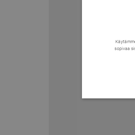
Käytämme 
sopivaa si