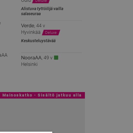
Oulu
Deluxe
Alistuva tyttöilijä vailla
salaseuraa
Verde
, 44 v
Hyvinkää
Deluxe
Keskusteluystävää
NooraAA
, 49 v
Helsinki
Mainoskatko - Sisältö jatkuu alla