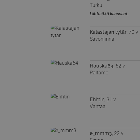
Turku
Lähtisitkö kanssani...
Kalastajan tytär
, 70 v
Savonlinna
Hauska64
, 62 v
Paltamo
Ehhtin
, 31 v
Vantaa
e_mmm3
, 22 v