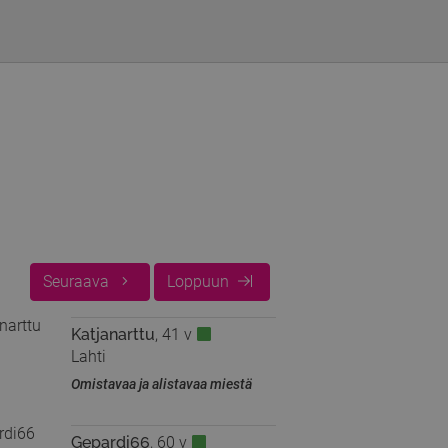
Seuraava
Loppuun
Katjanarttu
, 41 v
Lahti
Omistavaa ja alistavaa miestä
Gepardi66
, 60 v