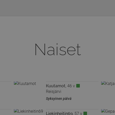
Naiset
Kuutamot
, 46 v
Reisjärvi
Syksyinen päivä
Liekinheitin69
, 57 v