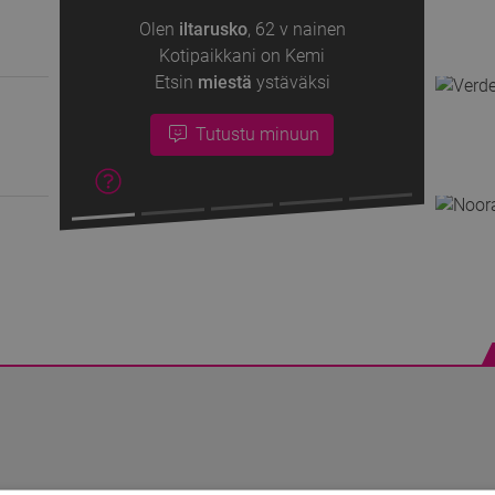
Olen
iltarusko
,
62 v
nainen
Kotipaikkani on Kemi
Etsin
miestä
ystäväksi
Tutustu minuun