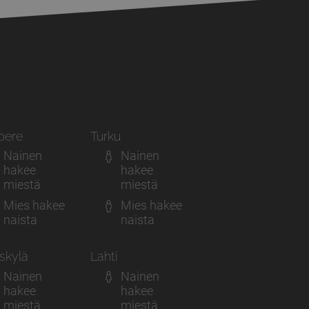
pere
Turku
Nainen
Nainen
hakee
hakee
miestä
miestä
Mies hakee
Mies hakee
naista
naista
skylä
Lahti
Nainen
Nainen
hakee
hakee
miestä
miestä