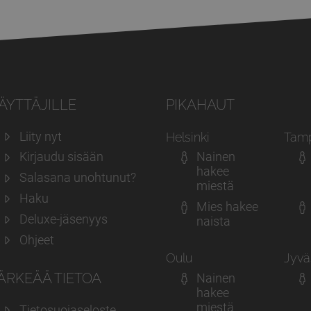
ÄYTTÄJILLE
PIKAHAUT
Liity nyt
Helsinki
Tam
Kirjaudu sisään
Nainen
hakee
Salasana unohtunut?
miestä
Haku
Mies hakee
Deluxe-jäsenyys
naista
Ohjeet
Oulu
Jyvä
ÄRKEÄÄ TIETOA
Nainen
hakee
miestä
Tietosuojaseloste