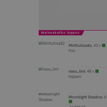
Mainoskatko loppuu
Minttuliisa82
, 43 v
Pori
nasu_liini
, 48 v
Kajaani
Moonlight Shadow
, 6
Jyväskylä