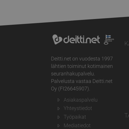
K
Deitti.net on vuodesta 1997
lähtien toiminut kotimainen
seuranhakupalvelu.
Palvelusta vastaa
Deitti.net
Oy
(
FI26645907
).
Asiakaspalvelu
Yhteystiedot
T
Työpaikat
Mediatiedot