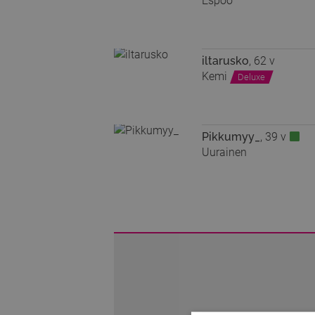
Espoo
iltarusko
, 62 v
Kemi
Deluxe
Pikkumyy_
, 39 v
Uurainen