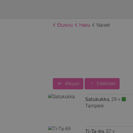
Etusivu
Haku
Naiset
Alkuun
Edellinen
Satukukka
, 29 v
Tampere
Ti-Ta-69
, 57 v