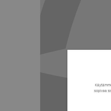
Käytämme 
sopivaa si