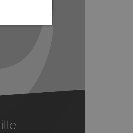
Next
ille