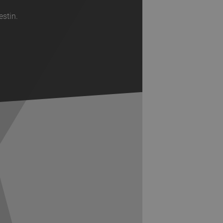
estin.