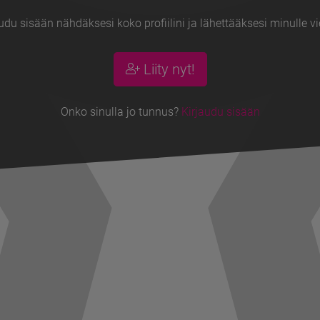
udu sisään nähdäksesi koko profiilini ja lähettääksesi minulle vi
Liity nyt!
Onko sinulla jo tunnus?
Kirjaudu sisään