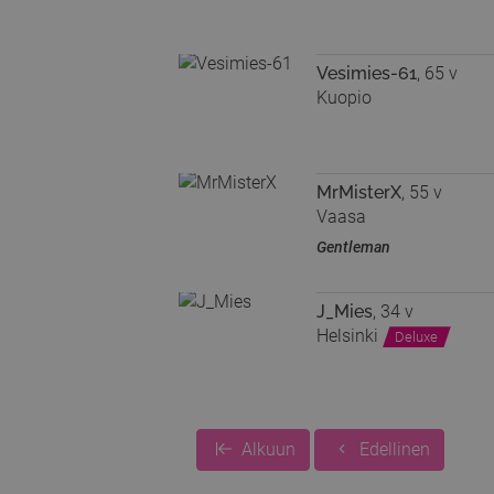
Vesimies-61
, 65 v
Kuopio
MrMisterX
, 55 v
Vaasa
Gentleman
J_Mies
, 34 v
Helsinki
Deluxe
Alkuun
Edellinen