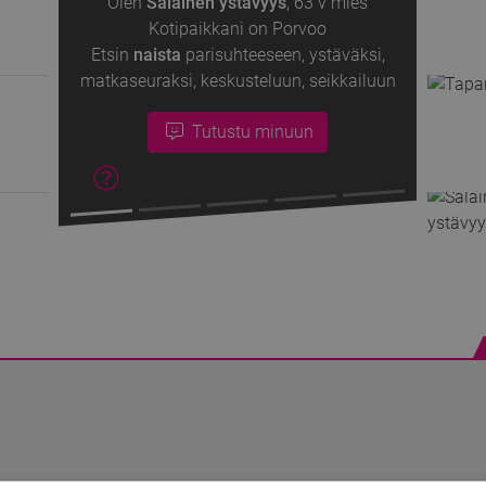
Olen
Salainen ystävyys
,
63 v
mies
Kotipaikkani on Porvoo
Etsin
naista
parisuhteeseen, ystäväksi,
matkaseuraksi, keskusteluun, seikkailuun
Tutustu minuun