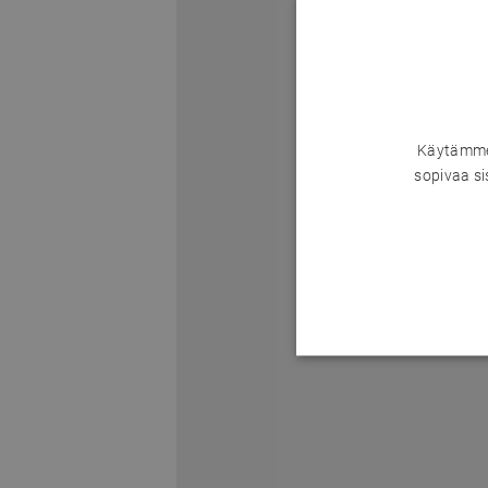
Käytämme 
sopivaa si