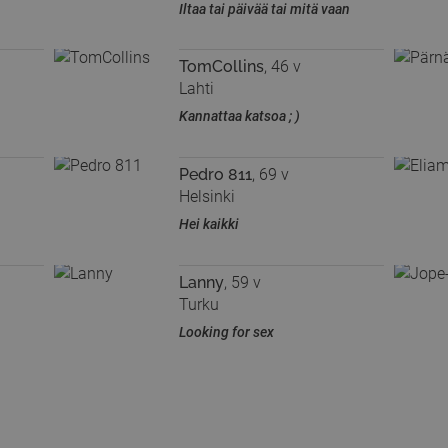
Iltaa tai päivää tai mitä vaan
TomCollins
, 46 v
Lahti
Kannattaa katsoa ; )
Pedro 811
, 69 v
Helsinki
Hei kaikki
Lanny
, 59 v
Turku
Looking for sex