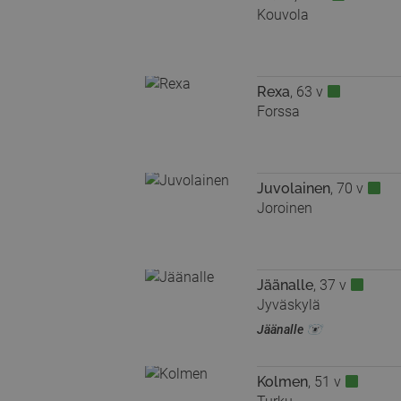
Kouvola
Rexa
, 63 v
Forssa
Juvolainen
, 70 v
Joroinen
Jäänalle
, 37 v
Jyväskylä
Jäänalle 🐻‍❄️
Kolmen
, 51 v