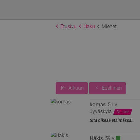
Etusivu
Haku
Miehet
Alkuun
Edellinen
komas
, 51 v
Jyväskylä
Deluxe
Sitä oikeaa etsimässä..
Häkis
, 59 v