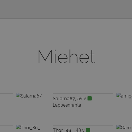
Miehet
Salama67
, 59 v
Lappeenranta
Thor_86_
, 40 v