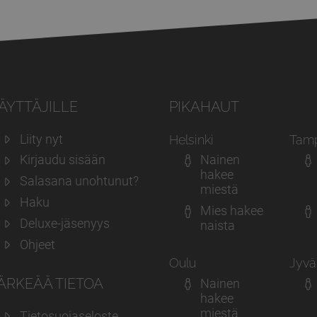
ÄYTTÄJILLE
PIKAHAUT
Liity nyt
Helsinki
Tam
Kirjaudu sisään
Nainen
hakee
Salasana unohtunut?
miestä
Haku
Mies hakee
Deluxe-jäsenyys
naista
Ohjeet
Oulu
Jyvä
ÄRKEÄÄ TIETOA
Nainen
hakee
miestä
Tietosuojaseloste