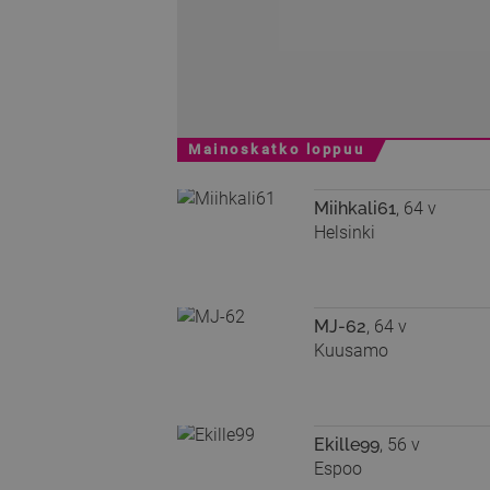
Mainoskatko loppuu
Miihkali61
, 64 v
Helsinki
MJ-62
, 64 v
Kuusamo
Ekille99
, 56 v
Espoo