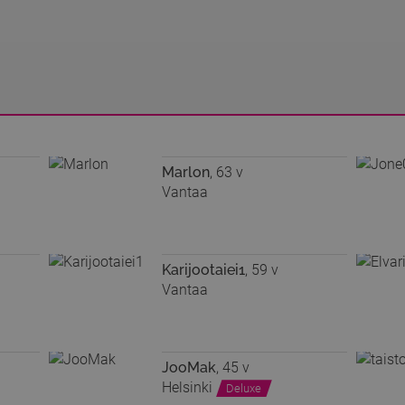
Marlon
, 63 v
Vantaa
Karijootaiei1
, 59 v
Vantaa
JooMak
, 45 v
Helsinki
Deluxe