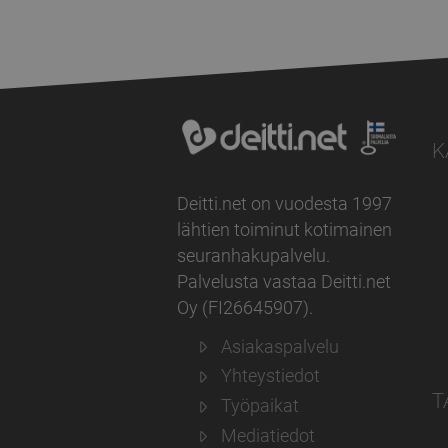
K
Deitti.net on vuodesta 1997
lähtien toiminut kotimainen
seuranhakupalvelu.
Palvelusta vastaa
Deitti.net
Oy
(
FI26645907
).
Asiakaspalvelu
Yhteystiedot
T
Työpaikat
Mediatiedot