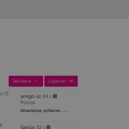
Seuraava
Loppuun
amigo-12
, 64 v
Porvoo
Omanlainen, erillainen......
Garcia
, 53 v