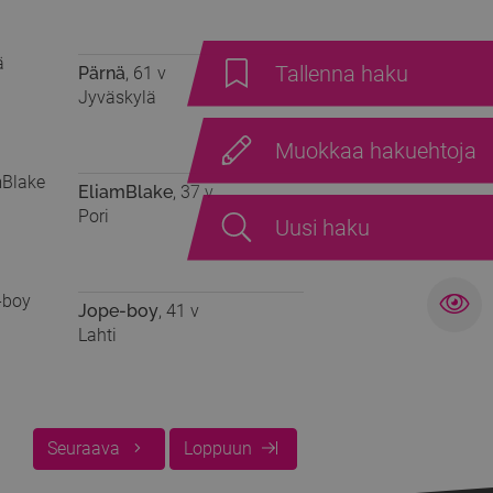
Tallenna haku
Pärnä
, 61 v
Jyväskylä
Muokkaa hakuehtoja
EliamBlake
, 37 v
Pori
Uusi haku
Jope-boy
, 41 v
Lahti
Seuraava
Loppuun