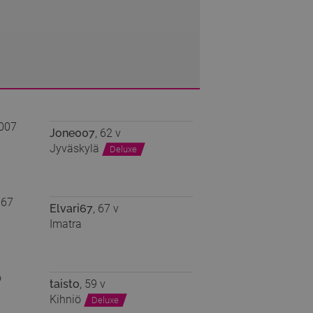
Jone007
, 62 v
Jyväskylä
Deluxe
Elvari67
, 67 v
Imatra
taisto
, 59 v
Kihniö
Deluxe