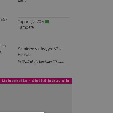
Lahti
Tapani57
, 70 v
Tampere
Salainen ystävyys
, 63 v
Porvoo
Ystäviä ei ole koskaan liikaa...
Mainoskatko - Sisältö jatkuu alla