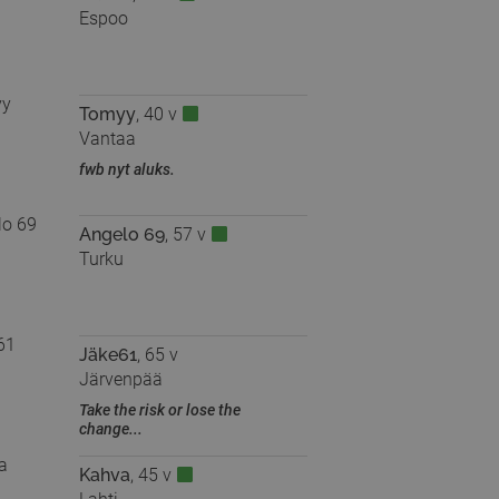
Espoo
Tomyy
, 40 v
Vantaa
fwb nyt aluks.
Angelo 69
, 57 v
Turku
Jäke61
, 65 v
Järvenpää
Take the risk or lose the
change...
Kahva
, 45 v