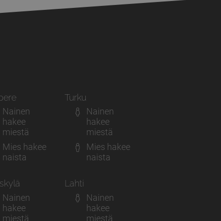
pere
Turku
Nainen
Nainen
hakee
hakee
miestä
miestä
Mies hakee
Mies hakee
naista
naista
skylä
Lahti
Nainen
Nainen
hakee
hakee
miestä
miestä