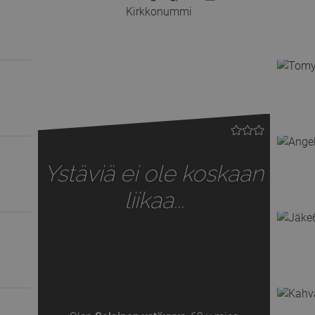
Kirkkonummi
Ystäviä ei ole koskaan
liikaa...
Previous
Next