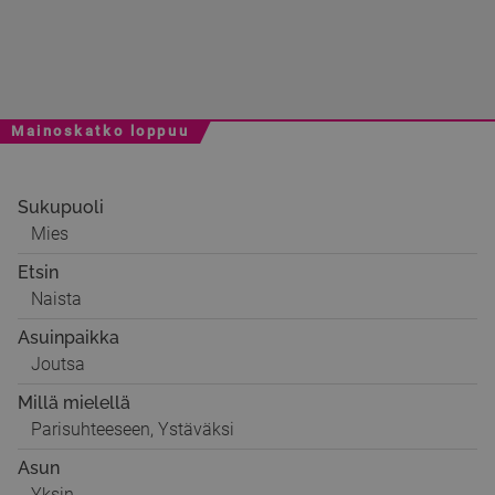
Mainoskatko loppuu
Sukupuoli
Mies
Etsin
Naista
Asuinpaikka
Joutsa
Millä mielellä
Parisuhteeseen, Ystäväksi
Asun
Yksin