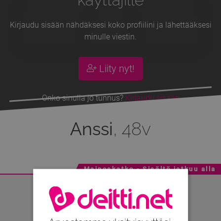
Kirjaudu sisään nähdäksesi koko profiilini ja lähettääksesi
minulle viestin.
Liity nyt!
Onko sinulla jo tunnus?
Kirjaudu sisään
Anssi
, 48v
Mainoskatko - Sisältö jatkuu alla