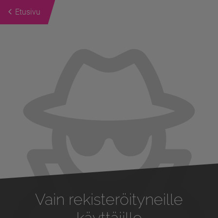
Etusivu
Previous
Next
Vain rekisteröityneille
käyttäjille