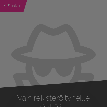
Etusivu
Previous
Next
Vain rekisteröityneille
käyttäjille