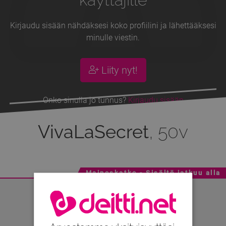
Kirjaudu sisään nähdäksesi koko profiilini ja lähettääksesi
minulle viestin.
Liity nyt!
Onko sinulla jo tunnus?
Kirjaudu sisään
VivaLaSecret
, 50v
Mainoskatko - Sisältö jatkuu alla