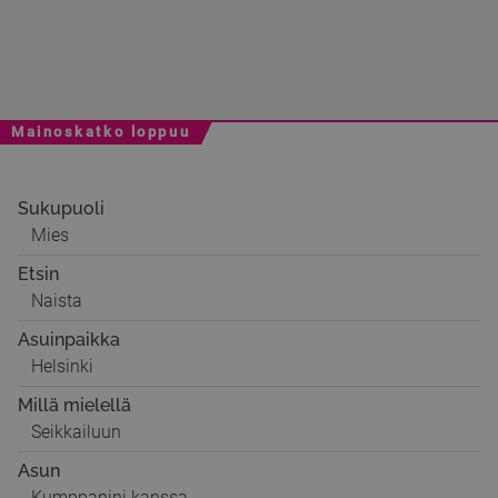
Mainoskatko loppuu
Sukupuoli
Mies
Etsin
Naista
Asuinpaikka
Helsinki
Millä mielellä
Seikkailuun
Asun
Kumppanini kanssa