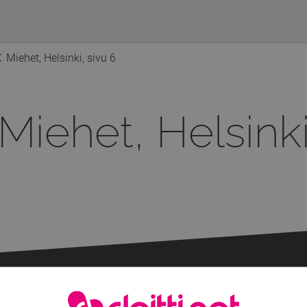
Miehet, Helsinki, sivu 6
Miehet, Helsink
Lisää hakutuloksia...