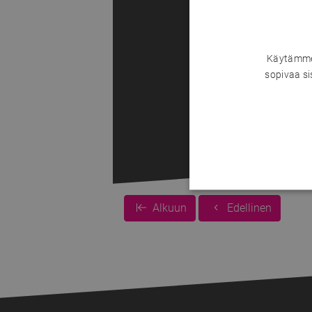
Käytämme 
sopivaa si
Alkuun
Edellinen