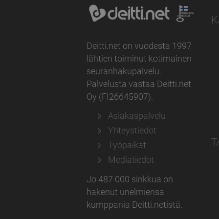
K
Deitti.net on vuodesta 1997
lähtien toiminut kotimainen
seuranhakupalvelu.
Palvelusta vastaa
Deitti.net
Oy
(
FI26645907
).
Asiakaspalvelu
Yhteystiedot
T
Työpaikat
Mediatiedot
Jo 487 000 sinkkua on
hakenut unelmiensa
kumppania Deitti.netistä.