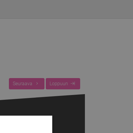
i
Seuraava
Loppuun