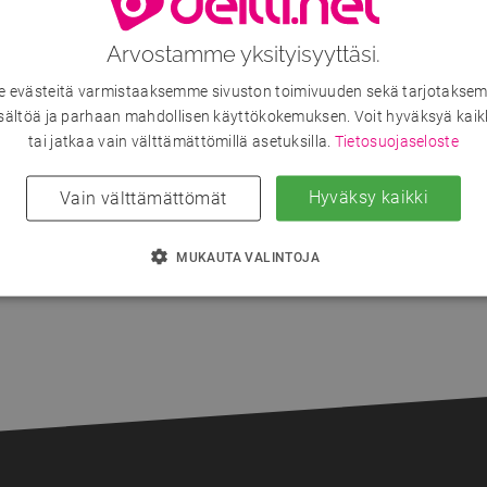
Arvostamme yksityisyyttäsi.
Kirjaudu sisään nähdäksesi kaikki hakutulokset.
evästeitä varmistaaksemme sivuston toimivuuden sekä tarjotaksem
Liity nyt!
sältöä ja parhaan mahdollisen käyttökokemuksen. Voit hyväksyä kaik
tai jatkaa vain välttämättömillä asetuksilla.
Tietosuojaseloste
Onko sinulla jo tunnus?
Kirjaudu sisään
Hyväksy kaikki
Vain välttämättömät
MUKAUTA VALINTOJA