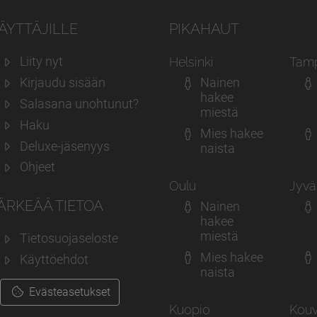
ÄYTTÄJILLE
PIKAHAUT
Liity nyt
Helsinki
Tam
Kirjaudu sisään
Nainen
hakee
Salasana unohtunut?
miestä
Haku
Mies hakee
Deluxe-jäsenyys
naista
Ohjeet
Oulu
Jyvä
ÄRKEÄÄ TIETOA
Nainen
hakee
miestä
Tietosuojaseloste
Mies hakee
Käyttöehdot
naista
Evästeasetukset
Kuopio
Kouv