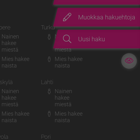
Muokkaa hakuehtoja
pere
Turku
Nainen
Nainen
Uusi haku
hakee
hakee
miestä
miestä
Mies hakee
Mies hakee
naista
naista
skylä
Lahti
Nainen
Nainen
hakee
hakee
miestä
miestä
Mies hakee
Mies hakee
naista
naista
ola
Pori