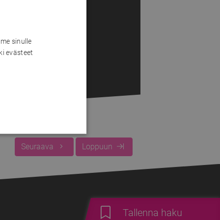
me sinulle
ki evästeet
Seuraava
Loppuun
Tallenna haku