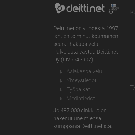
K
Deitti.net on vuodesta 1997
lähtien toiminut kotimainen
seuranhakupalvelu.
Palvelusta vastaa
Deitti.net
Oy
(
FI26645907
).
Asiakaspalvelu
Yhteystiedot
T
Työpaikat
Mediatiedot
Jo 487 000 sinkkua on
hakenut unelmiensa
kumppania Deitti.netistä.