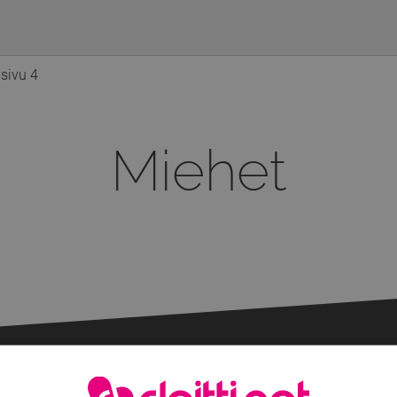
 sivu 4
Miehet
Lisää hakutuloksia...