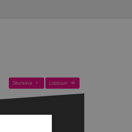
Seuraava
Loppuun