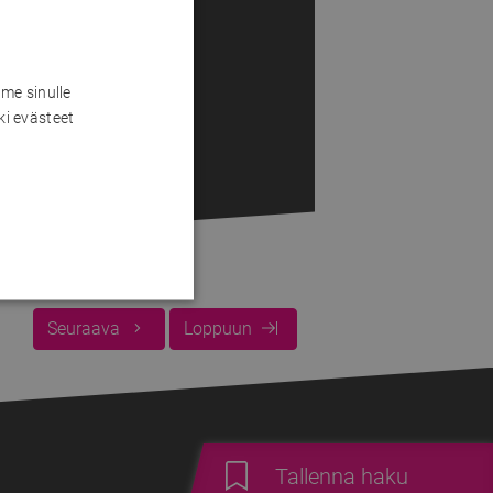
me sinulle
ki evästeet
Seuraava
Loppuun
Tallenna haku