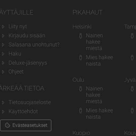
ÄYTTÄJILLE
PIKAHAUT
Liity nyt
Helsinki
Tam
Kirjaudu sisään
Nainen
hakee
Salasana unohtunut?
miestä
Haku
Mies hakee
Deluxe-jäsenyys
naista
Ohjeet
Oulu
Jyvä
ÄRKEÄÄ TIETOA
Nainen
hakee
miestä
Tietosuojaseloste
Mies hakee
Käyttöehdot
naista
Evästeasetukset
Kuopio
Kouv