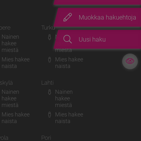
Muokkaa hakuehtoja
pere
Turku
Nainen
Nainen
Uusi haku
hakee
hakee
miestä
miestä
Mies hakee
Mies hakee
naista
naista
skylä
Lahti
Nainen
Nainen
hakee
hakee
miestä
miestä
Mies hakee
Mies hakee
naista
naista
ola
Pori