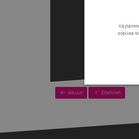
Käytämme 
sopivaa si
Alkuun
Edellinen