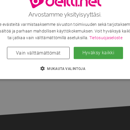
Arvostamme yksityisyyttäsi.
Kirjaudu sisään nähdäksesi kaikki hakutulokset.
evästeitä varmistaaksemme sivuston toimivuuden sekä tarjotaksem
Liity nyt!
sältöä ja parhaan mahdollisen käyttökokemuksen. Voit hyväksyä kaik
tai jatkaa vain välttämättömillä asetuksilla.
Tietosuojaseloste
Onko sinulla jo tunnus?
Kirjaudu sisään
Hyväksy kaikki
Vain välttämättömät
MUKAUTA VALINTOJA