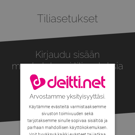
Tiliasetukset
Kirjaudu sisään
muokataksesi tiliasetuksia
Liity nyt!
Arvostamme yksityisyyttäsi.
Onko sinulla jo tunnus?
Kirjaudu sisään
Käytämme evästeitä varmistaaksemme
sivuston toimivuuden sekä
tarjotaksemme sinulle sopivaa sisältöä ja
parhaan mahdollisen käyttökokemuksen.
Voit hyväksyä kaikki evästeet tai jatkaa