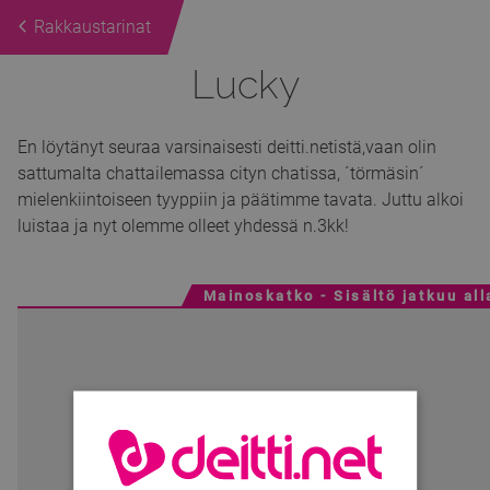
Rakkaustarinat
Lucky
En löytänyt seuraa varsinaisesti deitti.netistä,vaan olin
sattumalta chattailemassa cityn chatissa, ´törmäsin´
mielenkiintoiseen tyyppiin ja päätimme tavata. Juttu alkoi
luistaa ja nyt olemme olleet yhdessä n.3kk!
Mainoskatko - Sisältö jatkuu all