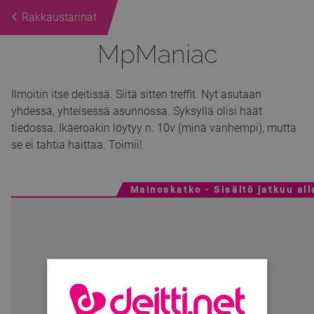
Rakkaustarinat
MpManiac
Ilmoitin itse deitissä. Siitä sitten treffit. Nyt asutaan
yhdessä, yhteisessä asunnossa. Syksyllä olisi häät
tiedossa. Ikäeroakin löytyy n. 10v (minä vanhempi), mutta
se ei tahtia haittaa. Toimii!
Mainoskatko - Sisältö jatkuu all