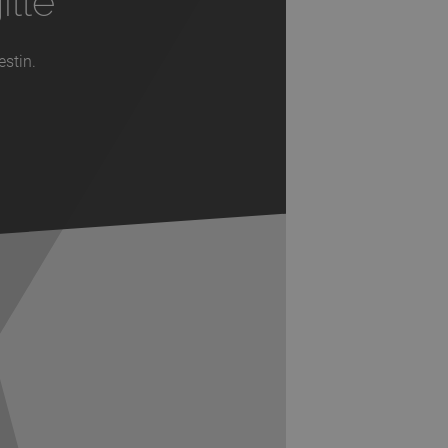
ille
estin.