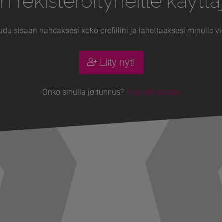
n rekisteröityneille käyttäj
udu sisään nähdäksesi koko profiilini ja lähettääksesi minulle vi
Liity nyt!
Onko sinulla jo tunnus?
Kirjaudu sisään