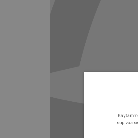
Käytämme 
sopivaa si