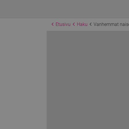
Etusivu
Haku
Vanhemmat nais