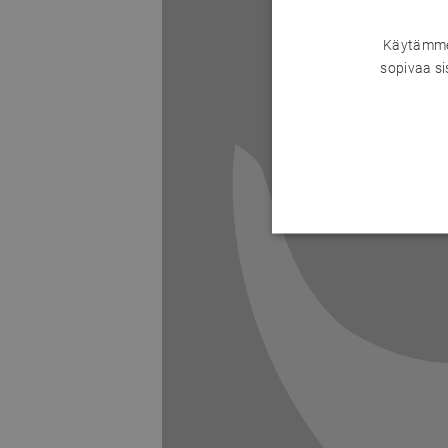
Käytämme 
sopivaa si
Previous