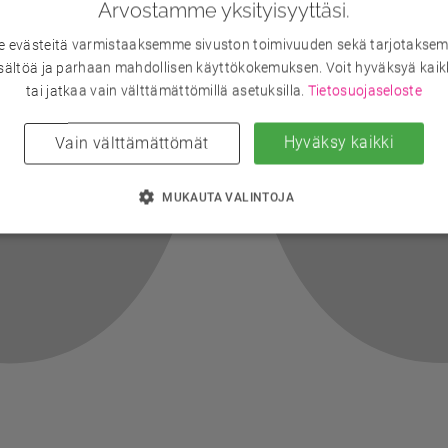
Arvostamme yksityisyyttäsi.
evästeitä varmistaaksemme sivuston toimivuuden sekä tarjotaksem
sältöä ja parhaan mahdollisen käyttökokemuksen. Voit hyväksyä kaik
tai jatkaa vain välttämättömillä asetuksilla.
Tietosuojaseloste
Hyväksy kaikki
Vain välttämättömät
MUKAUTA VALINTOJA