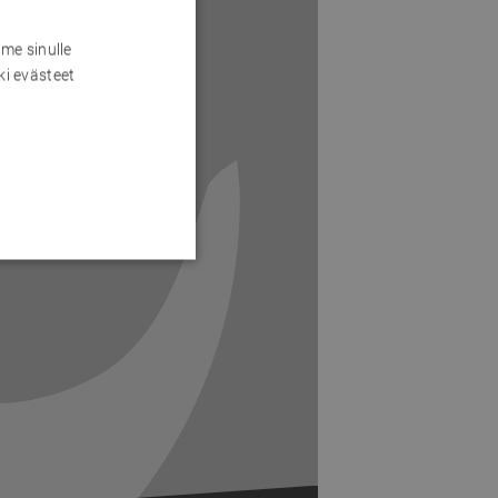
me sinulle
ki evästeet
Next