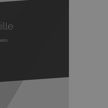
ille
estin.