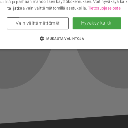
sältöä ja parhaan mahdollisen käyttökokemuksen. Voit hyväksyä kaik
tai jatkaa vain välttämättömillä asetuksilla.
Tietosuojaseloste
Hyväksy kaikki
Vain välttämättömät
MUKAUTA VALINTOJA