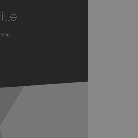
ille
estin.