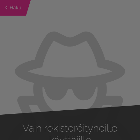
Haku
Previous
Next
Vain rekisteröityneille
käyttäjille