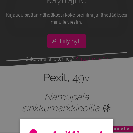
Kirjaudu sisään nähdäksesi koko profiilini ja lähettääksesi
minulle viestin.
Liity nyt!
Onko sinulla jo tunnus?
Kirjaudu sisään
Pexit
, 49v
Namupala
sinkkumarkkinoilla 🤟
Mainoskatko - Sisältö jatkuu alla