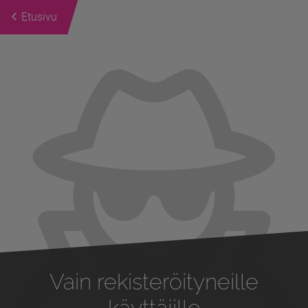
Etusivu
Previous
Next
Vain rekisteröityneille
käyttäjille