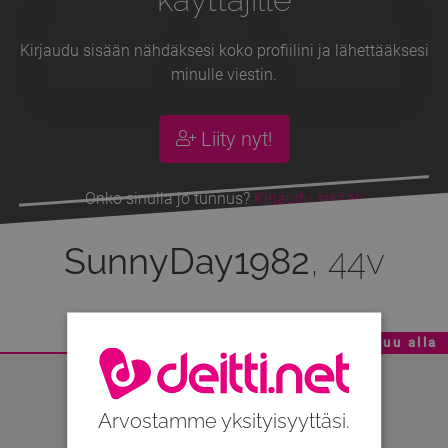
Kirjaudu sisään nähdäksesi koko profiilini ja lähettääksesi
minulle viestin.
Liity nyt!
Onko sinulla jo tunnus?
Kirjaudu sisään
SunnyDay1982
, 44v
Mainoskatko - Sisältö jatkuu alla
Arvostamme yksityisyyttäsi.