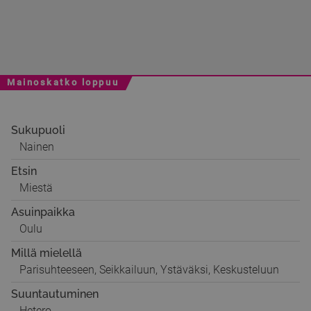
Mainoskatko loppuu
Sukupuoli
Nainen
Etsin
Miestä
Asuinpaikka
Oulu
Millä mielellä
Parisuhteeseen, Seikkailuun, Ystäväksi, Keskusteluun
Suuntautuminen
Hetero