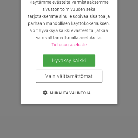
Käytämme evästeitä varmistaaksemme
sivuston toimivuuden sekä
tarjotaksemme sinulle sopivaa sisältöä ja
parhaan mahdollisen käyttökokemuksen.
Voit hyväksyä kaikki evästeet tai jatkaa
vain välttämättömillä asetuksilla.
Tietosuojaseloste
Hyväksy kaikki
Vain välttämättömät
MUKAUTA VALINTOJA