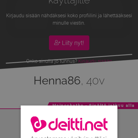
Kirjaudu sisään nähdäksesi koko profiilini ja lähettääksesi
minulle viestin.
Liity nyt!
Onko sinulla jo tunnus?
Kirjaudu sisään
Henna86
, 40v
Mainoskatko - Sisältö jatkuu alla