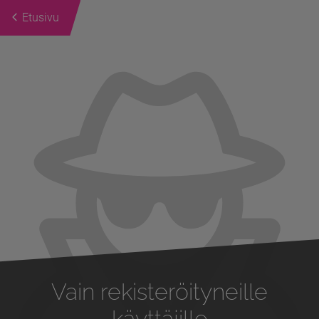
Etusivu
Previous
Next
Vain rekisteröityneille
käyttäjille