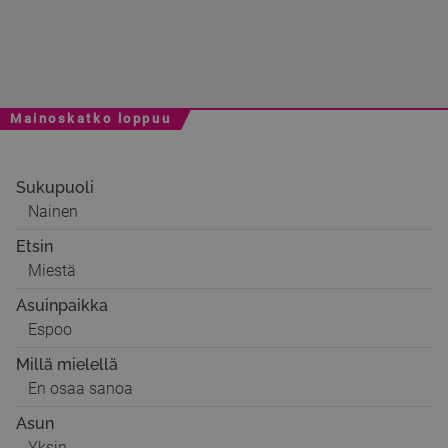
Mainoskatko loppuu
Sukupuoli
Nainen
Etsin
Miestä
Asuinpaikka
Espoo
Millä mielellä
En osaa sanoa
Asun
Yksin