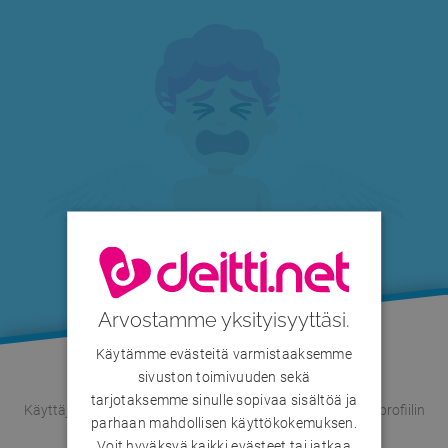
Arvostamme yksityisyyttäsi.
Käytämme evästeitä varmistaaksemme
sivuston toimivuuden sekä
tarjotaksemme sinulle sopivaa sisältöä ja
Käyttäjän profiili odottaa lisävarmennusta. Voit tarkistaa profiilin
parhaan mahdollisen käyttökokemuksen.
tilan myöhemmin uudelleen.
Voit hyväksyä kaikki evästeet tai jatkaa