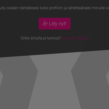
udu sisään nähdäksesi koko profiilini ja lähettääksesi minulle vi
Liity nyt!
Onko sinulla jo tunnus?
Kirjaudu sisään