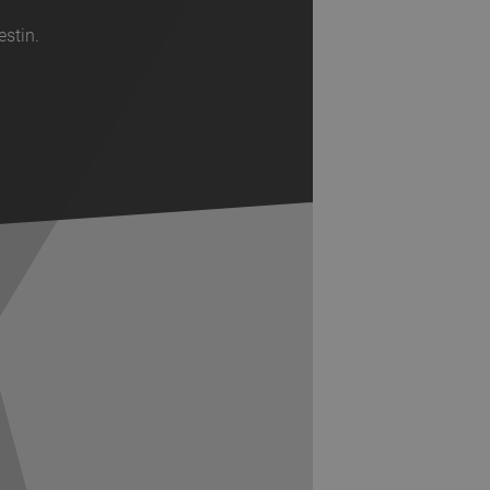
estin.