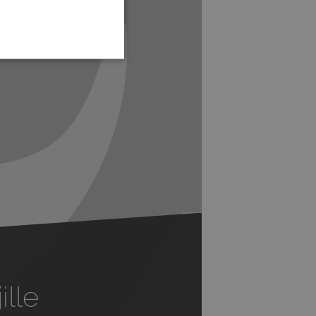
Next
ille