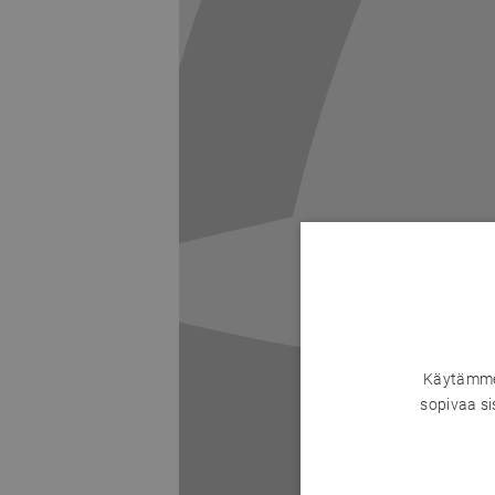
Käytämme 
sopivaa si