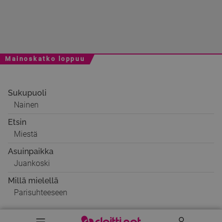
Mainoskatko loppuu
Sukupuoli
Nainen
Etsin
Miestä
Asuinpaikka
Juankoski
Millä mielellä
Parisuhteeseen
Valikko
Käyttäj