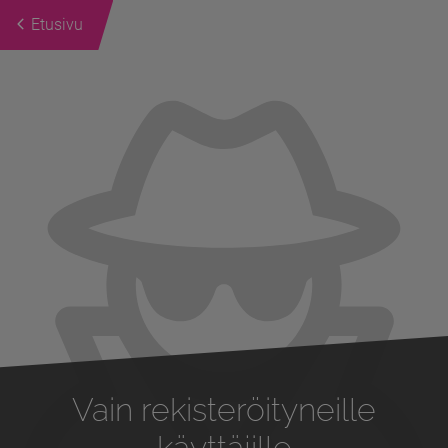
Etusivu
Previous
Next
Vain rekisteröityneille
käyttäjille