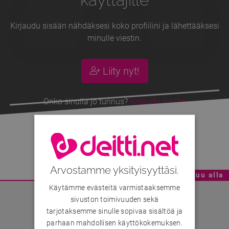
Kirjaudu sisään nähdäksesi koko profiilini ja lähettääksesi
minulle viestin.
Liity nyt!
Onko sinulla jo tunnus?
Kirjaudu sisään
heli olen
, 32v
Arvostamme yksityisyyttäsi.
Mainoskatko - Sisältö jatkuu alla
Käytämme evästeitä varmistaaksemme
sivuston toimivuuden sekä
tarjotaksemme sinulle sopivaa sisältöä ja
parhaan mahdollisen käyttökokemuksen.