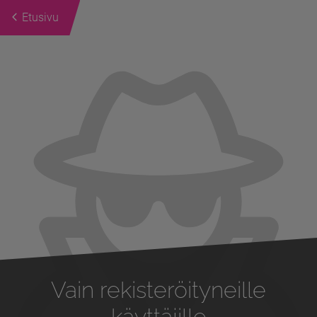
Etusivu
Previous
Next
Vain rekisteröityneille
käyttäjille