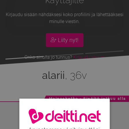
Kirjaudu sisään nähdäksesi koko profiilini ja lähettääksesi
minulle viestin.
Liity nyt!
Onko sinulla jo tunnus?
Kirjaudu sisään
alarii
, 36v
Mainoskatko - Sisältö jatkuu alla