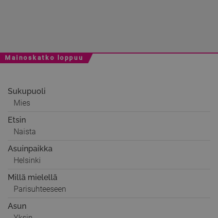
Mainoskatko loppuu
Sukupuoli
Mies
Etsin
Naista
Asuinpaikka
Helsinki
Millä mielellä
Parisuhteeseen
Asun
Yksin