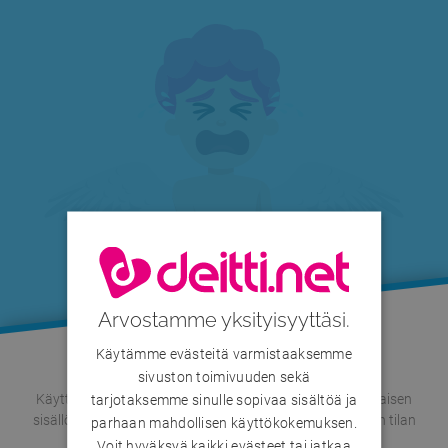
Arvostamme yksityisyyttäsi.
Käytämme evästeitä varmistaaksemme
sivuston toimivuuden sekä
Käyttäjän profiili on tällä hetkellä hylätty sääntöjen vastaisen
tarjotaksemme sinulle sopivaa sisältöä ja
sisällön tai muun toiminnan vuoksi. Voit tarkistaa profiilin tilan
parhaan mahdollisen käyttökokemuksen.
myöhemmin uudelleen.
Voit hyväksyä kaikki evästeet tai jatkaa