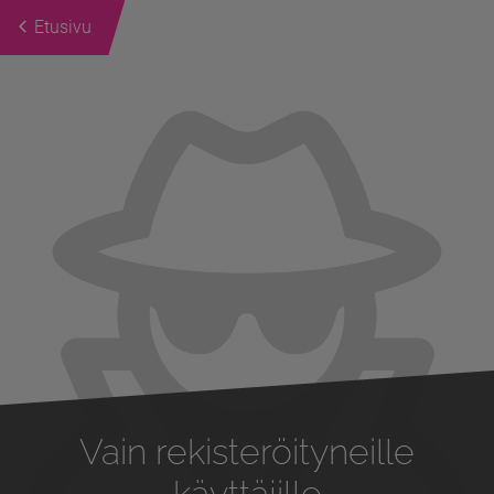
Etusivu
Previous
Next
Vain rekisteröityneille
käyttäjille