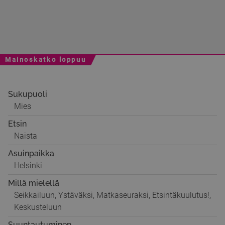
Mainoskatko loppuu
Sukupuoli
Mies
Etsin
Naista
Asuinpaikka
Helsinki
Millä mielellä
Seikkailuun, Ystäväksi, Matkaseuraksi, Etsintäkuulutus!,
Keskusteluun
Suuntautuminen