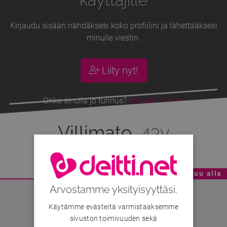
Kirjaudu sisään nähdäksesi koko profiilini ja lähettääksesi
minulle viestin.
Liity nyt!
Onko sinulla jo tunnus?
Kirjaudu sisään
Villimato
, 43v
Mainoskatko - Sisältö jatkuu alla
Arvostamme yksityisyyttäsi.
Käytämme evästeitä varmistaaksemme
sivuston toimivuuden sekä