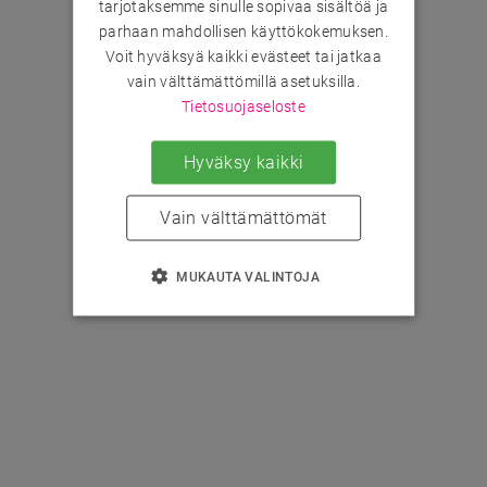
tarjotaksemme sinulle sopivaa sisältöä ja
parhaan mahdollisen käyttökokemuksen.
Voit hyväksyä kaikki evästeet tai jatkaa
vain välttämättömillä asetuksilla.
Tietosuojaseloste
Hyväksy kaikki
Vain välttämättömät
MUKAUTA VALINTOJA