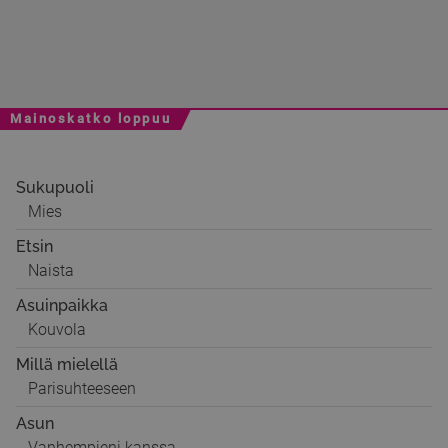
Mainoskatko loppuu
Sukupuoli
Mies
Etsin
Naista
Asuinpaikka
Kouvola
Millä mielellä
Parisuhteeseen
Asun
Vanhempieni kanssa