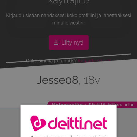
Kirjaudu sisään nähdäksesi koko profiilini ja lähettääksesi
minulle viestin.
Liity nyt!
Onko sinulla jo tunnus?
Kirjaudu sisään
Jesse08
, 18v
Mainoskatko - Sisältö jatkuu alla