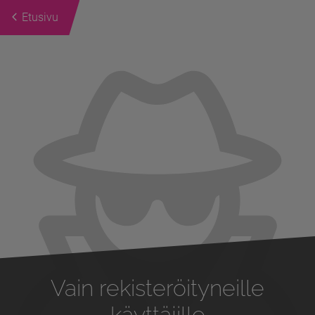
Etusivu
Previous
Next
Vain rekisteröityneille
käyttäjille