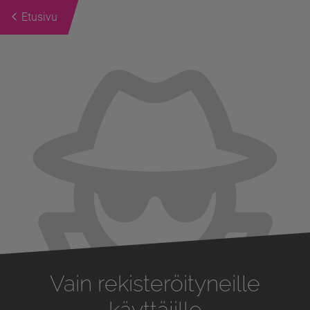
Etusivu
Previous
Next
Vain rekisteröityneille
käyttäjille