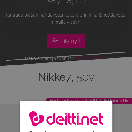
Kirjaudu sisään nähdäksesi koko profiilini ja lähettääksesi
minulle viestin.
Liity nyt!
Onko sinulla jo tunnus?
Kirjaudu sisään
Nikke7
, 50v
Mainoskatko - Sisältö jatkuu alla