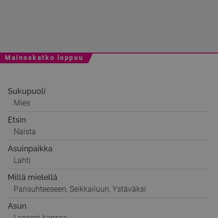
Mainoskatko loppuu
Sukupuoli
Mies
Etsin
Naista
Asuinpaikka
Lahti
Millä mielellä
Parisuhteeseen, Seikkailuun, Ystäväksi
Asun
Lapseni kanssa