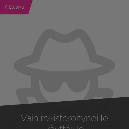
Etusivu
Previous
Next
Vain rekisteröityneille
käyttäjille