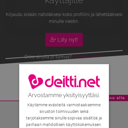
Kirjaudu sisään nähdäksesi koko profiilini ja lähettääksesi
minulle viestin.
Liity nyt!
Onko sinulla jo tunnus?
Kirjaudu sisään
Corleoneeee
, 21v
Arvostamme yksityisyyttäsi.
Mainoskatko - Sisältö jatkuu alla
Käytämme evästeitä varmistaaksemme
sivuston toimivuuden sekä
tarjotaksemme sinulle sopivaa sisältöä ja
parhaan mahdollisen käyttökokemuksen.