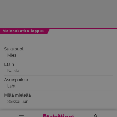
Mainoskatko loppuu
Sukupuoli
Mies
Etsin
Naista
Asuinpaikka
Lahti
Millä mielellä
Seikkailuun
Valikko
Käyttäj