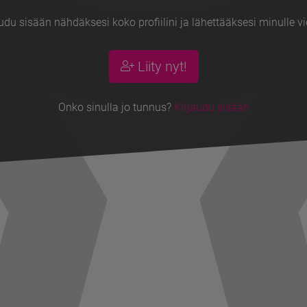
udu sisään nähdäksesi koko profiilini ja lähettääksesi minulle vi
Liity nyt!
Onko sinulla jo tunnus?
Kirjaudu sisään