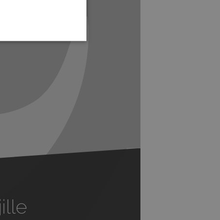
Next
ille