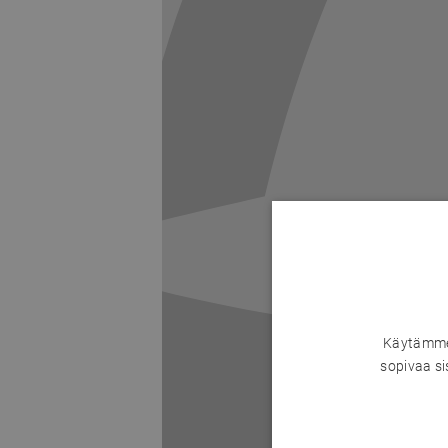
Käytämme 
sopivaa si