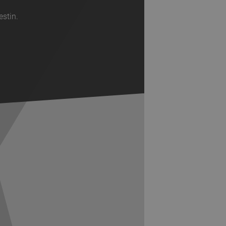
estin.