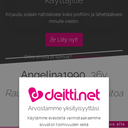
Kirjaudu sisään nähdäksesi koko profiilini ja lähettääksesi
minulle viestin.
Liity nyt!
Onko sinulla jo tunnus?
Kirjaudu sisään
Angelina1990
, 36v
Rauhallinen nainen etsii aitoa
suhdetta
Arvostamme yksityisyyttäsi.
Käytämme evästeitä varmistaaksemme
sivuston toimivuuden sekä
Mainoskatko - Sisältö jatkuu alla