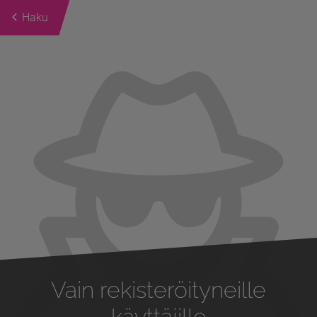
Haku
Previous
Next
Vain rekisteröityneille
käyttäjille