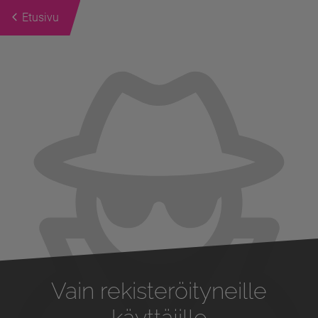
Etusivu
Previous
Next
Vain rekisteröityneille
käyttäjille