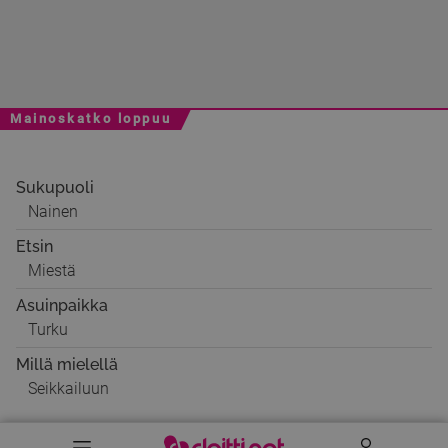
Mainoskatko loppuu
Sukupuoli
Nainen
Etsin
Miestä
Asuinpaikka
Turku
Millä mielellä
Seikkailuun
Valikko
Käyttäj