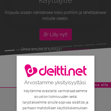
Kirjaudu sisään nähdäksesi koko profiilini ja lähettääksesi
minulle viestin.
Liity nyt!
Onko sinulla jo tunnus?
Kirjaudu sisään
Kisu
, 18v
Arvostamme yksityisyyttäsi.
Mainoskatko - Sisältö jatkuu alla
Käytämme evästeitä varmistaaksemme
sivuston toimivuuden sekä
tarjotaksemme sinulle sopivaa sisältöä ja
parhaan mahdollisen käyttökokemuksen.