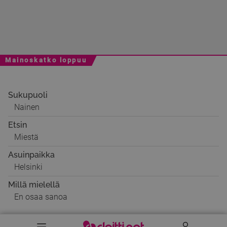
Mainoskatko loppuu
Sukupuoli
Nainen
Etsin
Miestä
Asuinpaikka
Helsinki
Millä mielellä
En osaa sanoa
Valikko
Käyttäj