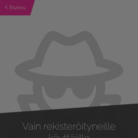
Etusivu
Previous
Next
Vain rekisteröityneille
käyttäjille