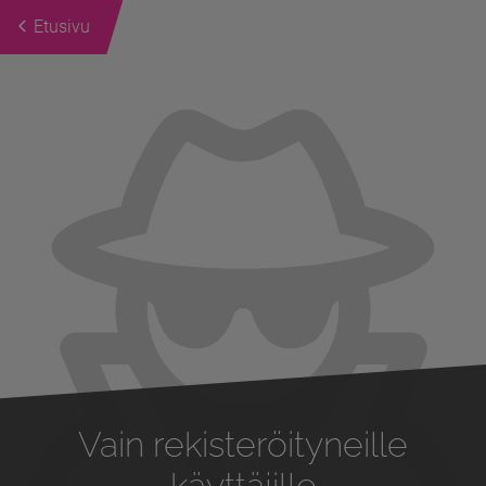
Etusivu
Previous
Next
Vain rekisteröityneille
käyttäjille