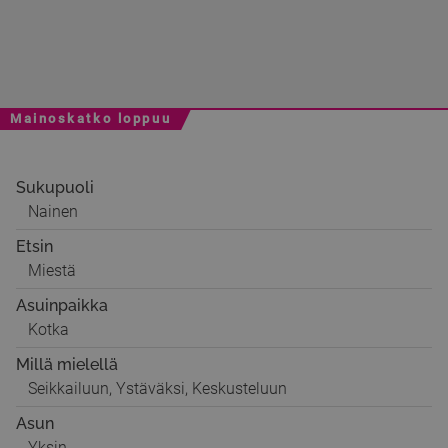
Mainoskatko loppuu
Sukupuoli
Nainen
Etsin
Miestä
Asuinpaikka
Kotka
Millä mielellä
Seikkailuun, Ystäväksi, Keskusteluun
Asun
Yksin