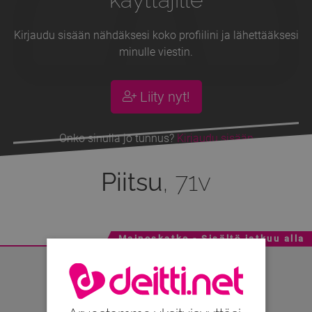
Kirjaudu sisään nähdäksesi koko profiilini ja lähettääksesi
minulle viestin.
Liity nyt!
Onko sinulla jo tunnus?
Kirjaudu sisään
Piitsu
, 71v
Mainoskatko - Sisältö jatkuu alla