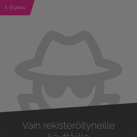
Etusivu
Previous
Next
Vain rekisteröityneille
käyttäjille