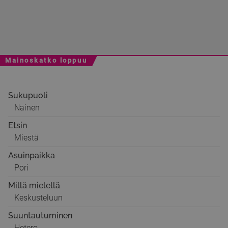
Mainoskatko loppuu
Sukupuoli
Nainen
Etsin
Miestä
Asuinpaikka
Pori
Millä mielellä
Keskusteluun
Suuntautuminen
Hetero