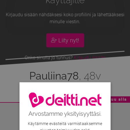
Kirjaudu sisään nähdäksesi koko profiilini ja lähettääksesi
minulle viestin.
Liity nyt!
Onko sinulla jo tunnus?
Kirjaudu sisään
Pauliina78
, 48v
Mainoskatko - Sisältö jatkuu alla
Arvostamme yksityisyyttäsi.
Käytämme evästeitä varmistaaksemme