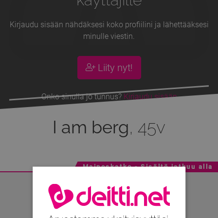
Kirjaudu sisään nähdäksesi koko profiilini ja lähettääksesi
minulle viestin.
Liity nyt!
Onko sinulla jo tunnus?
Kirjaudu sisään
I am berg
, 45v
Mainoskatko - Sisältö jatkuu alla