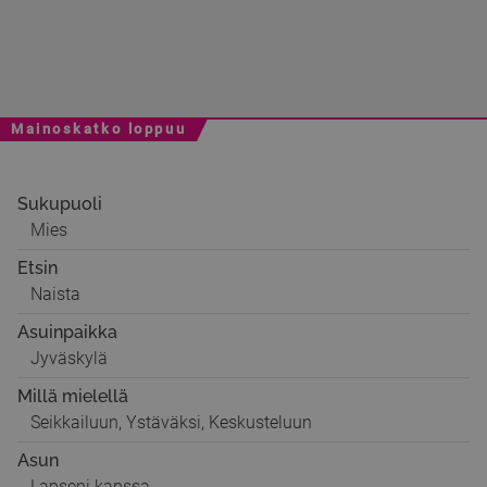
Mainoskatko loppuu
Sukupuoli
Mies
Etsin
Naista
Asuinpaikka
Jyväskylä
Millä mielellä
Seikkailuun, Ystäväksi, Keskusteluun
Asun
Lapseni kanssa