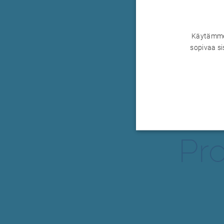
Käytämme 
sopivaa si
Pro