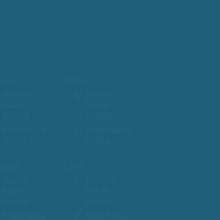
pere
Turku
Nainen
Nainen
hakee
hakee
miestä
miestä
Mies hakee
Mies hakee
naista
naista
skylä
Lahti
Nainen
Nainen
hakee
hakee
miestä
miestä
Mies hakee
Mies hakee