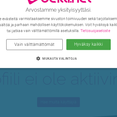
Arvostamme yksityisyyttäsi.
evästeitä varmistaaksemme sivuston toimivuuden sekä tarjotaksem
sältöä ja parhaan mahdollisen käyttökokemuksen. Voit hyväksyä kaik
Käyttäjän profiili odottaa lisävarmennusta. Voit tarkistaa profiilin tilan
tai jatkaa vain välttämättömillä asetuksilla.
Tietosuojaseloste
myöhemmin uudelleen.
Hyväksy kaikki
Vain välttämättömät
Sulje
MUKAUTA VALINTOJA
fiili ei ole aktiiv
Hae muita käyttäjiä