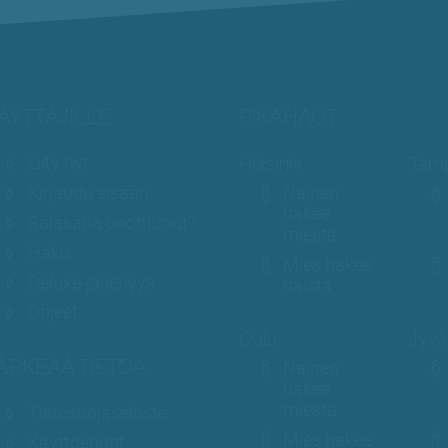
ÄYTTÄJILLE
PIKAHAUT
Liity nyt
Helsinki
Tam
Kirjaudu sisään
Nainen
hakee
Salasana unohtunut?
miestä
Haku
Mies hakee
Deluxe-jäsenyys
naista
Ohjeet
Oulu
Jyvä
ÄRKEÄÄ TIETOA
Nainen
hakee
miestä
Tietosuojaseloste
Mies hakee
Käyttöehdot