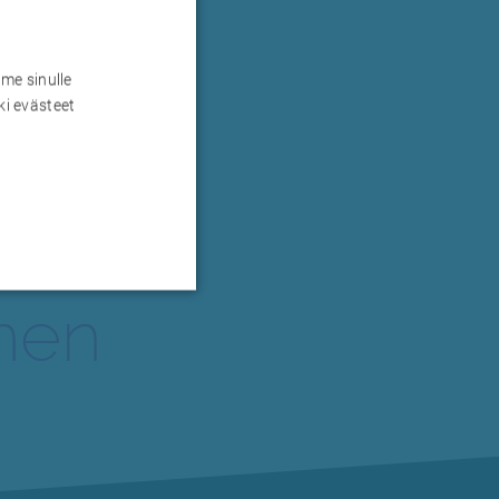
me sinulle
ki evästeet
inen