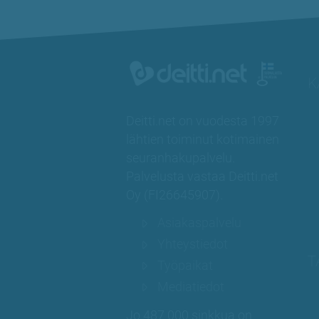
K
Deitti.net on vuodesta 1997
lähtien toiminut kotimainen
seuranhakupalvelu.
Palvelusta vastaa
Deitti.net
Oy
(
FI26645907
).
Asiakaspalvelu
Yhteystiedot
T
Työpaikat
Mediatiedot
Jo 487 000 sinkkua on