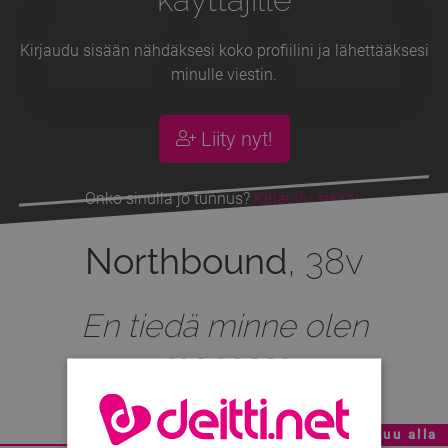
Kirjaudu sisään nähdäksesi koko profiilini ja lähettääksesi
minulle viestin.
Liity nyt!
Onko sinulla jo tunnus?
Kirjaudu sisään
Northbound
, 38v
En tiedä minne olen
menossa
Mainoskatko - Sisältö jatkuu alla