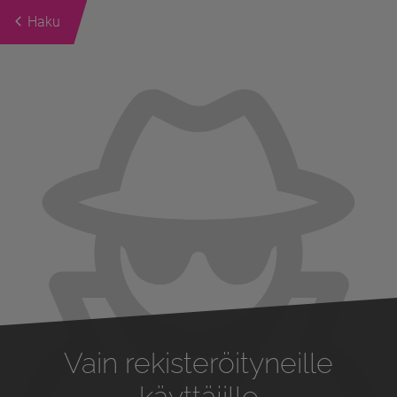
Haku
Previous
Next
Vain rekisteröityneille
käyttäjille