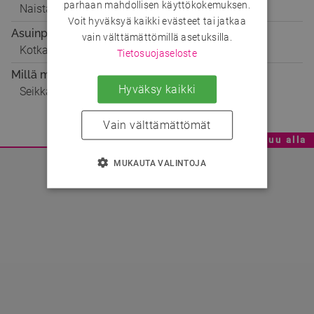
parhaan mahdollisen käyttökokemuksen.
Naista
Voit hyväksyä kaikki evästeet tai jatkaa
Asuinpaikka
vain välttämättömillä asetuksilla.
Kotka
Tietosuojaseloste
Millä mielellä
Hyväksy kaikki
Seikkailuun, Ystäväksi
Vain välttämättömät
Mainoskatko - Sisältö jatkuu alla
MUKAUTA VALINTOJA