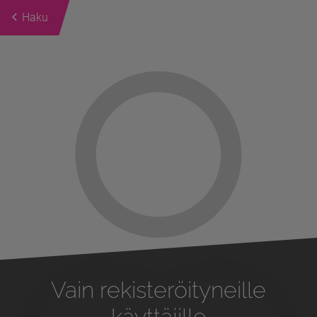
Haku
Previous
Next
Vain rekisteröityneille
käyttäjille