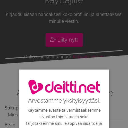
Kirjaudu sisään nähdäksesi koko profiilini ja lähettääksesi
minulle viestin.
Liity nyt!
Onko sinulla jo tunnus?
Kirjaudu sisään
Sitoja
, 49v
Köyden toiseen päähän
Arvostamme yksityisyyttäsi.
Sukupuoli
Käytämme evästeitä varmistaaksemme
Mies
sivuston toimivuuden sekä
tarjotaksemme sinulle sopivaa sisältöä ja
Etsin