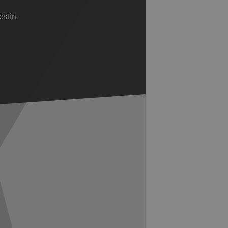
estin.