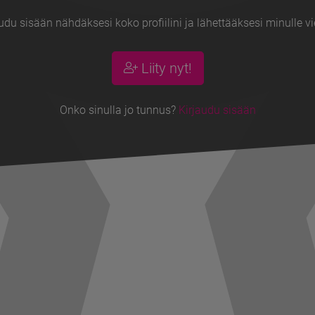
udu sisään nähdäksesi koko profiilini ja lähettääksesi minulle vi
Liity nyt!
Onko sinulla jo tunnus?
Kirjaudu sisään