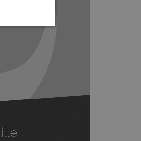
Next
ille