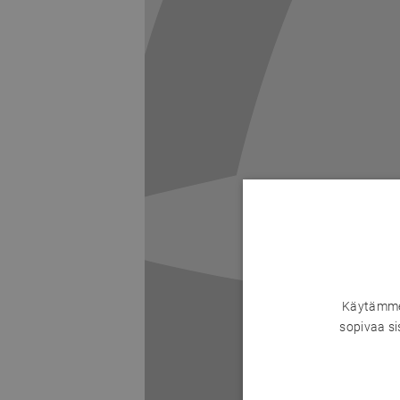
Käytämme 
sopivaa si