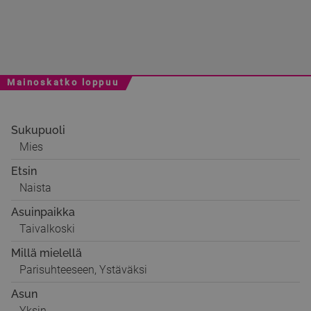
Mainoskatko loppuu
Sukupuoli
Mies
Etsin
Naista
Asuinpaikka
Taivalkoski
Millä mielellä
Parisuhteeseen, Ystäväksi
Asun
Yksin