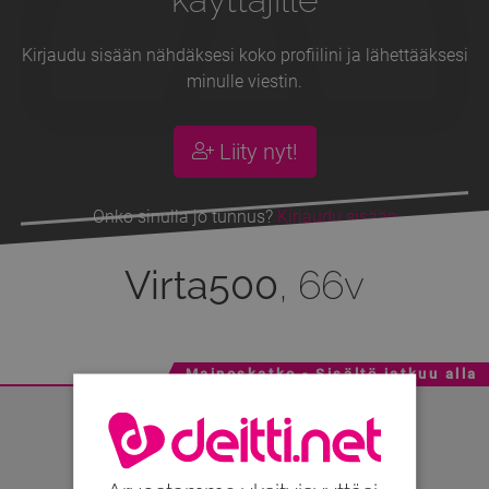
Kirjaudu sisään nähdäksesi koko profiilini ja lähettääksesi
minulle viestin.
Liity nyt!
Onko sinulla jo tunnus?
Kirjaudu sisään
Virta500
, 66v
Mainoskatko - Sisältö jatkuu alla