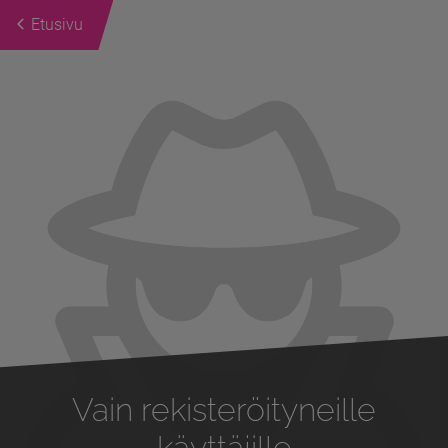
Etusivu
Previous
Next
Vain rekisteröityneille
käyttäjille