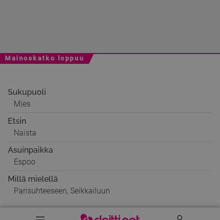
Mainoskatko loppuu
Sukupuoli
Mies
Etsin
Naista
Asuinpaikka
Espoo
Millä mielellä
Parisuhteeseen, Seikkailuun
Valikko
Käyttäj