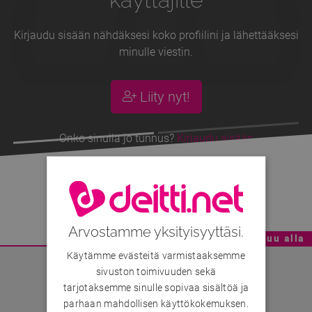
Kirjaudu sisään nähdäksesi koko profiilini ja lähettääksesi
minulle viestin.
Liity nyt!
Onko sinulla jo tunnus?
Kirjaudu sisään
Summer2be
, 50v
Arvostamme yksityisyyttäsi.
Mainoskatko - Sisältö jatkuu alla
Käytämme evästeitä varmistaaksemme
sivuston toimivuuden sekä
tarjotaksemme sinulle sopivaa sisältöä ja
parhaan mahdollisen käyttökokemuksen.