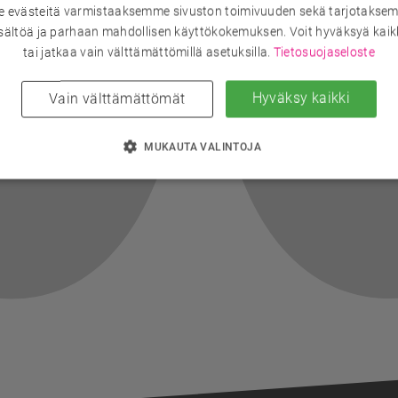
evästeitä varmistaaksemme sivuston toimivuuden sekä tarjotaksem
sältöä ja parhaan mahdollisen käyttökokemuksen. Voit hyväksyä kaik
tai jatkaa vain välttämättömillä asetuksilla.
Tietosuojaseloste
Hyväksy kaikki
Vain välttämättömät
MUKAUTA VALINTOJA