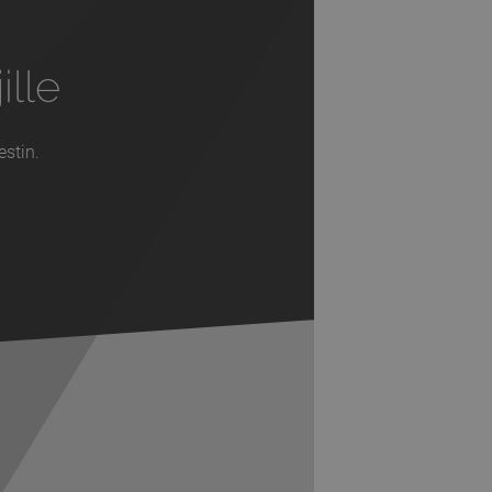
ille
estin.