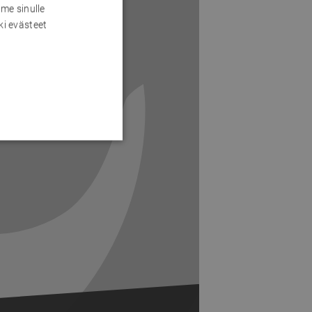
me sinulle
ki evästeet
Next