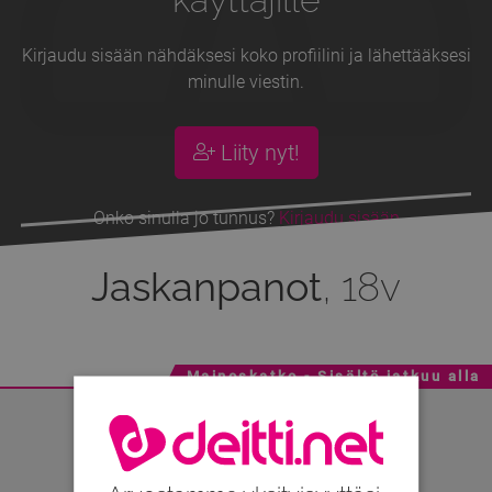
Kirjaudu sisään nähdäksesi koko profiilini ja lähettääksesi
minulle viestin.
Liity nyt!
Onko sinulla jo tunnus?
Kirjaudu sisään
Jaskanpanot
, 18v
Mainoskatko - Sisältö jatkuu alla