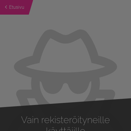
Etusivu
Previous
Next
Vain rekisteröityneille
käyttäjille