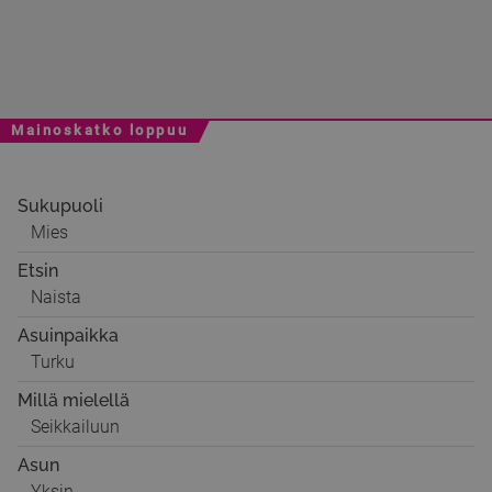
Mainoskatko loppuu
Sukupuoli
Mies
Etsin
Naista
Asuinpaikka
Turku
Millä mielellä
Seikkailuun
Asun
Yksin