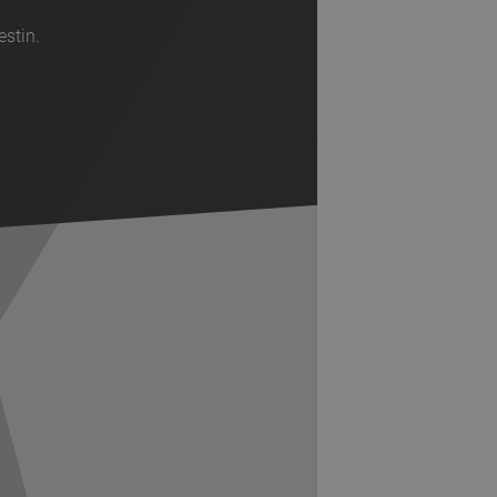
estin.