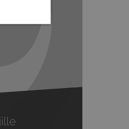
Next
ille