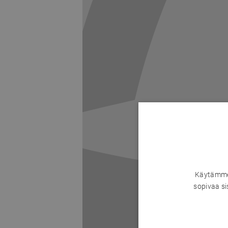
Käytämme 
sopivaa si