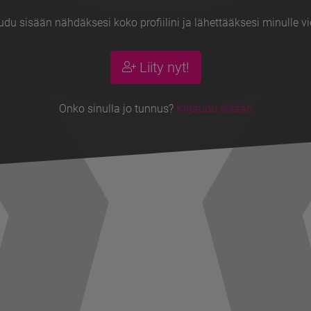
udu sisään nähdäksesi koko profiilini ja lähettääksesi minulle vi
Liity nyt!
Onko sinulla jo tunnus?
Kirjaudu sisään