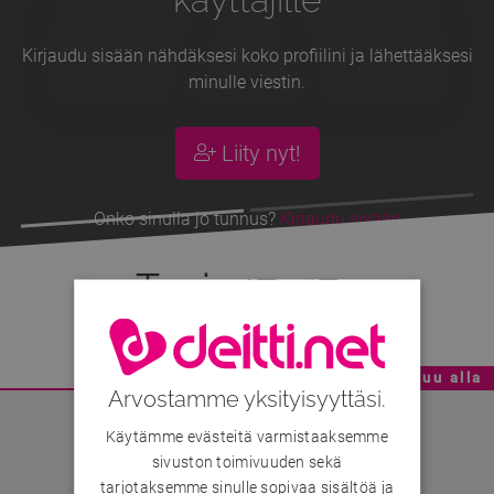
Kirjaudu sisään nähdäksesi koko profiilini ja lähettääksesi
minulle viestin.
Liity nyt!
Onko sinulla jo tunnus?
Kirjaudu sisään
Tapio47
, 47v
Mainoskatko - Sisältö jatkuu alla
Arvostamme yksityisyyttäsi.
Käytämme evästeitä varmistaaksemme
sivuston toimivuuden sekä
tarjotaksemme sinulle sopivaa sisältöä ja