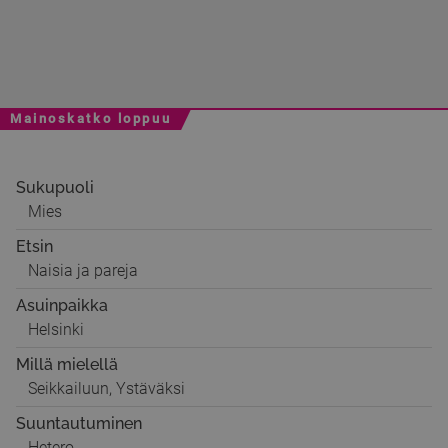
Mainoskatko loppuu
Sukupuoli
Mies
Etsin
Naisia ja pareja
Asuinpaikka
Helsinki
Millä mielellä
Seikkailuun, Ystäväksi
Suuntautuminen
Hetero