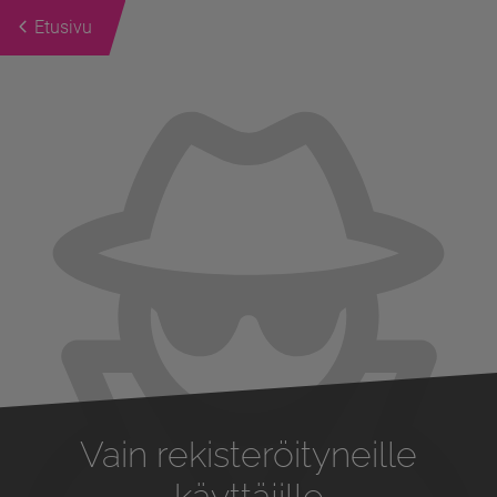
Etusivu
Previous
Next
Vain rekisteröityneille
käyttäjille