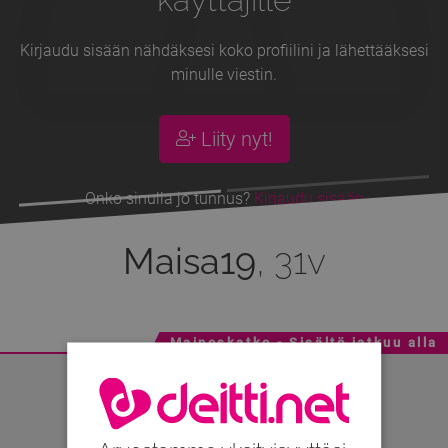
Kirjaudu sisään nähdäksesi koko profiilini ja lähettääksesi
minulle viestin.
Liity nyt!
Onko sinulla jo tunnus?
Kirjaudu sisään
Maisa19
, 31v
Mainoskatko - Sisältö jatkuu alla