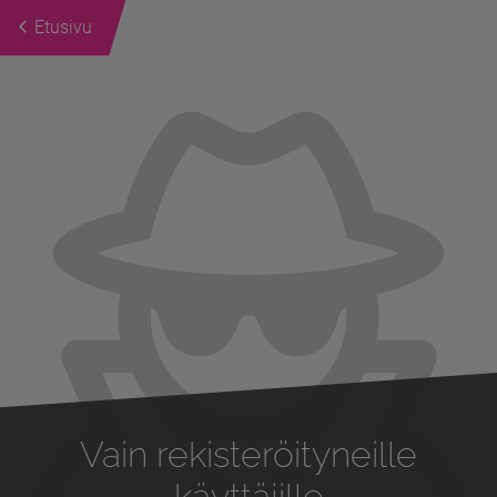
Etusivu
Previous
Next
Vain rekisteröityneille
käyttäjille