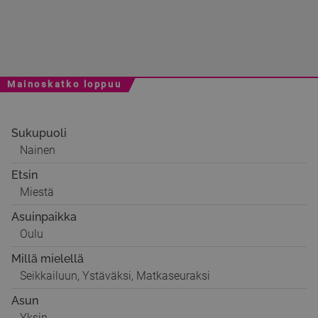
Mainoskatko loppuu
Sukupuoli
Nainen
Etsin
Miestä
Asuinpaikka
Oulu
Millä mielellä
Seikkailuun, Ystäväksi, Matkaseuraksi
Asun
Yksin